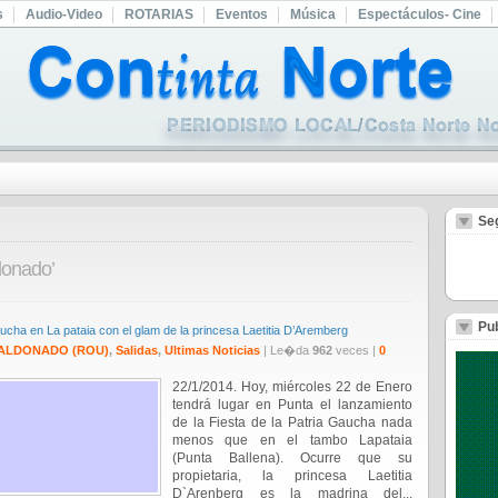
s
Audio-Video
ROTARIAS
Eventos
Música
Espectáculos- Cine
Se
donado’
Pub
aucha en La pataia con el glam de la princesa Laetitia D’Aremberg
ALDONADO (ROU)
,
Salidas
,
Ultimas Noticias
| Le�da
962
veces |
0
22/1/2014. Hoy, miércoles 22 de Enero
tendrá lugar en Punta el lanzamiento
de la Fiesta de la Patria Gaucha nada
menos que en el tambo Lapataia
(Punta Ballena). Ocurre que su
propietaria, la princesa Laetitia
D`Arenberg es la madrina del...