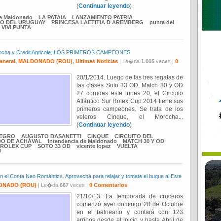
(
Continuar leyendo
)
de Maldonado
LA PATAIA
LANZAMIENTO PATRIA
MO DEL URUGUAY
PRINCESA LAETITIA D AREMBERG
punta del
VIVI PUNTA
, Morocha y Credit Agricole, LOS PRIMEROS CAMPEONES
eneral
,
MALDONADO (ROU)
,
Ultimas Noticias
| Le�da
1.005
veces |
0
20/1/2014. Luego de las tres regatas de
las clases Soto 33 OD, Match 30 y OD
27 corridas este lunes 20, el Circuito
Atlántico Sur Rolex Cup 2014 tiene sus
primeros campeones. Se trata de los
veleros Cinque, el Morocha...
(
Continuar leyendo
)
EGRO
AUGUSTO BASANETTI
CINQUE
CIRCUITO DEL
O DE ACHÁVAL
Intendencia de Maldonado
MATCH 30 Y OD
ROLEX CUP
SOTO 33 OD
vicente lopez
VUELTA
U
n el Costa Neo Romántica. Aprovechá para relajar y tomate el buque al Este
ONADO (ROU)
| Le�da
667
veces |
0 Comentarios
21/10/13. La temporada de cruceros
comenzó ayer domingo 20 de Octubre
en el balneario y contará con 123
arribos desde el inicio y hasta Abril de