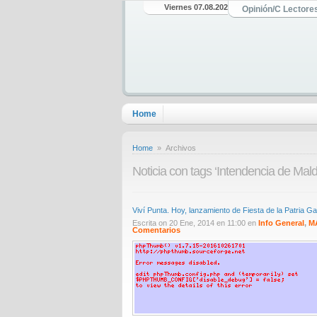
Viernes 07.08.2026
Opinión/C Lectore
Home
Home
» Archivos
Noticia con tags ‘Intendencia de Mal
Viví Punta. Hoy, lanzamiento de Fiesta de la Patria G
Escrita on 20 Ene, 2014 en 11:00 en
Info General
,
M
Comentarios