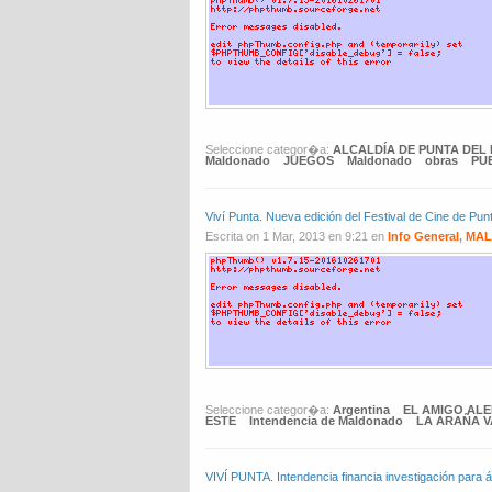
Seleccione categor�a:
ALCALDÍA DE PUNTA DEL 
Maldonado
JUEGOS
Maldonado
obras
PU
Viví Punta. Nueva edición del Festival de Cine d
Escrita on 1 Mar, 2013 en 9:21 en
Info General
,
MAL
Seleccione categor�a:
Argentina
EL AMIGO AL
ESTE
Intendencia de Maldonado
LA ARAÑA 
VIVÍ PUNTA. Intendencia financia investigación para