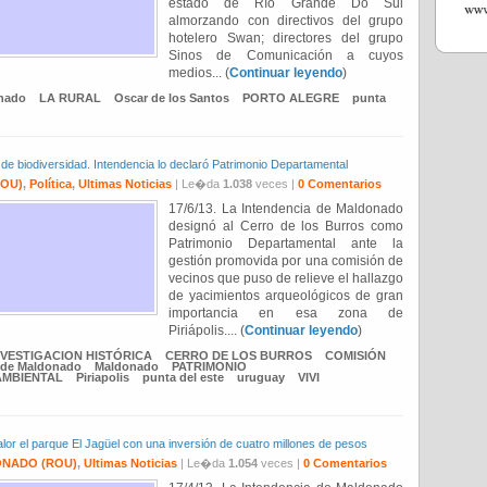
estado de Río Grande Do Sul
almorzando con directivos del grupo
hotelero Swan; directores del grupo
Sinos de Comunicación a cuyos
medios... (
Continuar leyendo
)
onado
LA RURAL
Oscar de los Santos
PORTO ALEGRE
punta
y de biodiversidad. Intendencia lo declaró Patrimonio Departamental
OU)
,
Política
,
Ultimas Noticias
| Le�da
1.038
veces |
0 Comentarios
17/6/13. La Intendencia de Maldonado
designó al Cerro de los Burros como
Patrimonio Departamental ante la
gestión promovida por una comisión de
vecinos que puso de relieve el hallazgo
de yacimientos arqueológicos de gran
importancia en esa zona de
Piriápolis.... (
Continuar leyendo
)
NVESTIGACION HISTÓRICA
CERRO DE LOS BURROS
COMISIÓN
 de Maldonado
Maldonado
PATRIMONIO
AMBIENTAL
Piriapolis
punta del este
uruguay
VIVI
lor el parque El Jagüel con una inversión de cuatro millones de pesos
NADO (ROU)
,
Ultimas Noticias
| Le�da
1.054
veces |
0 Comentarios