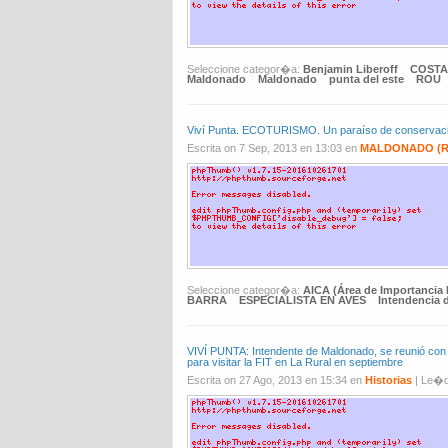
Seleccione categor�a:
Benjamin Liberoff
COSTA
Maldonado
Maldonado
punta del este
ROU
Viví Punta. ECOTURISMO. Un paraíso de conservación
Escrita on 7 Sep, 2013 en 13:03 en
MALDONADO (R
Seleccione categor�a:
AICA (Área de Importancia 
BARRA
ESPECIALISTA EN AVES
Intendencia 
VIVÍ PUNTA: Intendente de Maldonado, se reunió con 
para visitar la FIT en La Rural en septiembre
Escrita on 27 Ago, 2013 en 15:34 en
Historias
| Le�