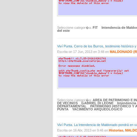
Seleccione categor�a:
FIT
Intendencia de Mald
del este
Viví Punta. Cerro de los Burros, testimonio histórico 
Escrita on 17 Jun, 2013 en 3:48 en
MALDONADO (R
Seleccione categor�a:
AREA DE PATRIMONIO E I
DE VECINOS
GABRIEL DI LEONE
Intendencia
DEPARTAMENTAL
PATRIMONIO HISTÓRICO Y 
PUNTA
YACIMIENTO ARQUEOLÓGICO
Viví Punta. La Intendencia de Maldonado pondrá en va
Escrita on 16 Abr, 2013 en 9:46 en
Historias
,
MALDO