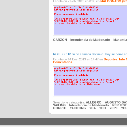
Escrita on 7 Feb, 2013 en 0:03 en
MALDONADO (R
GARZÓN
Intendencia de Maldonado
Manantia
ROLEX CUP fin de semana decisivo. Hoy se corre e
Escrita on 14 Ene, 2013 en 14:47 en
Deportes
,
Info 
Comentarios
Seleccione categor�a:
ALLEGRO
AUGUSTO BA
SAILING
Intendencia de Maldonado
REPUES
GORRITI
YACHTING
YCA
YCO
YCPE
YC