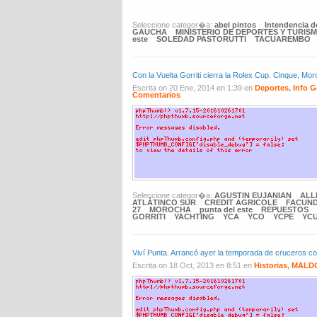
Seleccione categor�a:
abel pintos
Intendencia 
GAUCHA
MINISTERIO DE DEPORTES Y TURIS
este
SOLEDAD PASTORUTTI
TACUAREMBO
Con la Vuelta Gorriti cierra la Rolex Cup. Cinque
Escrita on 20 Ene, 2014 en 1:39 en
Deportes
,
Info G
Comentarios
Seleccione categor�a:
AGUSTIN EUJANIAN
ALL
ATLÁTINCO SUR
CREDIT AGRICOLE
FACUND
27
MOROCHA
punta del este
REPUESTOS
GORRITI
YACHTING
YCA
YCO
YCPE
YC
Viví Punta. Arrancó ayer la temporada de cruceros co
Escrita on 18 Oct, 2013 en 8:51 en
Historias
,
MALD