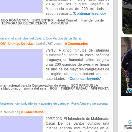
2014; en los buques llegarán a
Maldonado más de 200 mil turistas,
según estiman... (
Continuar leyendo
)
 NEO ROMÁNTICA
ENCUENTRO
Hotel Conrad
Intendencia de
TEMPORADA DE CRUCEROS
VIVI PUNTA
 animal a minutos del Este. El Eco Parque de La Barra
OU)
,
Ultimas Noticias
| Le�da
797
veces |
0 Comentarios
7/9/13. A cinco minutos del glamour
puntaesteño, sobre la costa atlántica
uruguaya, un humedal salino acoge a
unas 200 especies de aves y es hogar
de uno de los mayores cangrejales de
la región, un tesoro natural que las
autoridades... (
Continuar leyendo
)
Internacional para la Conservación de Aves)
ECO PARQUE LA
de Maldonado
punta del este
ROU
THIERRY RABAU
VIVI PUNTA
hoteleros, comunicadores y agentes de viajes en Porto Alegre y se apronta
da
768
veces |
0 Comentarios
29/8/2013. El Intendente de Maldonado
Óscar De los Santos cumplió una
intensa agenda este miércoles en el