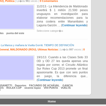
OU)
,
Política
| Le�da
961
veces |
0 Comentarios
11/2/13.- La Intendencia de Maldonado
invertirá $ 1 millón 21.500 pesos
uruguayos en investigación para
elaborar recomendaciones para la
zona costera entre Manantiales y
Laguna Garzón. ... (
Continuar leyendo
)
Seleccione categor�a:
les
punta del este
n La Mansa y mañana la Vuelta Gorriti. TIEMPO DE DEFINICIÓN
General
,
MALDONADO (ROU)
,
Ultimas Noticias
| Le�da
997
veces |
0
19/1/13. Cuando a las Clases Soto 33
OD y OD 27 les queda apenas una
regata por correr, el Circuito Atlántico
Sur Rolex Cup 2013 promete un final
apasionante. Es que con seis puntos
en juego, la diferencia que...
(
Continuar leyendo
)
SSANETTI
Deportes
FACUNDO DE ACHÁVAL
GANCIA
TOS
ROLEX CUP
vicente lopez
VIVI PUNTA
VUELTA
U
Home