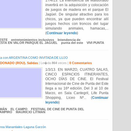
17/4/13. La Intendencia de Maldonado
invertirá en la adquisición y colocación
de juegos de madera en el parque El
Jagüel. De singular atractivo para los
chicos, ya que pueden encontrar allí
juegos hechos con troncos del lugar
simulando animales, hamacas,...
(
Continuar leyendo
)
ESTE
entretenimientos inclusivos
Intendencia de
ESTA EN VALOR PARQUE EL JAGUEL
punta del este
VIVI PUNTA
e Punta con ARGENTINA COMO INVITADA DE LUJO
DONADO (ROU)
,
Salidas
| Le�da
864
veces |
0 Comentarios
1/3/13. EN MARZO, CUATRO SALAS,
CINCO ESPACIOS ITINERANTES,
OCHO DÍAS DE CINE. El Festival
Internacional de Cine de Punta del Este
llega a su 16ª edición. Del 3 al 10 de
Marzo, en Sala Cantegril, Life Punta
Shopping, Liceo Nº... (
Continuar
leyendo
)
EMÁN
EL CAMPO
FESTIVAL DE CINE DE PUNTA DEL
VAMPIRO
MAURICIO LITMAN
 área Manantiales-Laguna Garzón