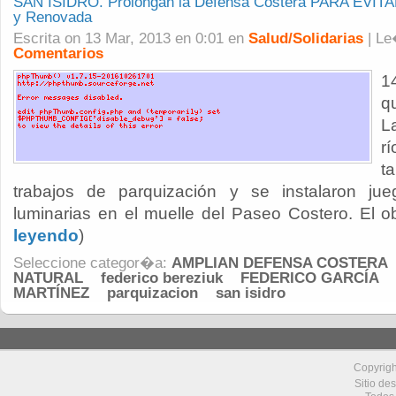
SAN ISIDRO. Prolongan la Defensa Costera PARA EVIT
y Renovada
Escrita on 13 Mar, 2013 en 0:01 en
Salud/Solidarias
| L
Comentarios
1
q
L
r
t
trabajos de parquización y se instalaron ju
luminarias en el muelle del Paseo Costero. El obj
leyendo
)
Seleccione categor�a:
AMPLIAN DEFENSA COSTERA
NATURAL
federico bereziuk
FEDERICO GARCÍA
MARTÍNEZ
parquizacion
san isidro
Copyrig
Sitio de