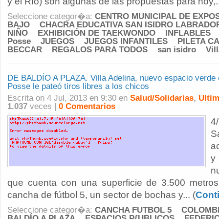
y el Río) son algunas de las propuestas para hoy,..
Seleccione categor�a:
CENTRO MUNICIPAL DE EXPOS
BAJO
CHACRA EDUCATIVA SAN ISIDRO LABRADO
NIÑO
EXHIBICIÓN DE TAEKWONDO
INFLABLES
Posse
JUEGOS
JUEGOS INFANTILES
PILETA C
BECCAR
REGALOS PARA TODOS
san isidro
Vil
DE BALDÍO A PLAZA. Villa Adelina, nuevo espacio verde c
Posse le pateó tiros libres a los chicos
Escrita on 4 Jul, 2013 en 9:30 en
Salud/Solidarias
,
Ultim
1.037
veces |
0 Comentarios
4
S
a
y
n
que cuenta con una superficie de 3.500 metros
cancha de fútbol 5, un sector de bochas y... (
Cont
Seleccione categor�a:
CANCHA FUTBOL 5
COLOMB
BALDÍO A PLAZA
ESPACIOS P{UBLICOS
FEDERI