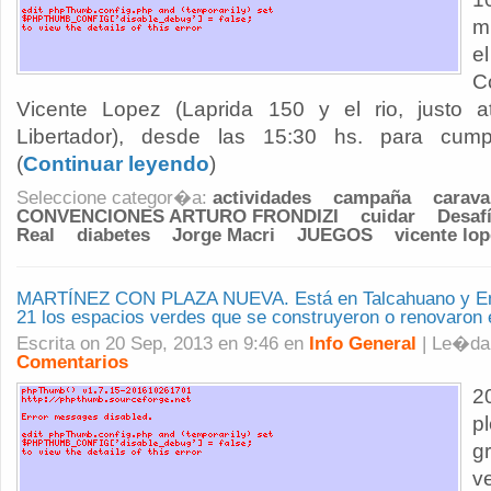
m
C
Vicente Lopez (Laprida 150 y el rio, justo a
Libertador), desde las 15:30 hs. para cumpl
(
Continuar leyendo
)
Seleccione categor�a:
actividades
campaña
carav
CONVENCIONES ARTURO FRONDIZI
cuidar
Desaf
Real
diabetes
Jorge Macri
JUEGOS
vicente lo
MARTÍNEZ CON PLAZA NUEVA. Está en Talcahuano y Entr
21 los espacios verdes que se construyeron o renovaron
Escrita on 20 Sep, 2013 en 9:46 en
Info General
| Le�d
Comentarios
2
p
g
v