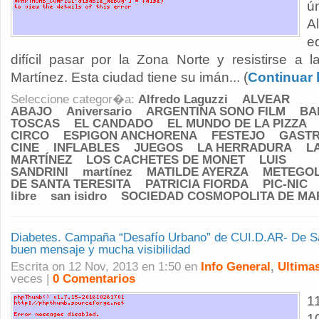
ú
A
e
difícil pasar por la Zona Norte y resistirse a 
Martínez. Esta ciudad tiene su imán... (
Continuar 
Seleccione categor�a:
Alfredo Laguzzi
ALVEAR
ABAJO
Aniversario
ARGENTINA SONO FILM
BA
TOSCAS
EL CANDADO
EL MUNDO DE LA PIZZA
CIRCO
ESPIGON ANCHORENA
FESTEJO
GAST
CINE
INFLABLES
JUEGOS
LA HERRADURA
L
MARTÍNEZ
LOS CACHETES DE MONET
LUIS
SANDRINI
martínez
MATILDE AYERZA
METEGO
DE SANTA TERESITA
PATRICIA FIORDA
PIC-NIC
libre
san isidro
SOCIEDAD COSMOPOLITA DE MA
Diabetes. Campaña “Desafío Urbano” de CUI.D.AR- De Sa
buen mensaje y mucha visibilidad
Escrita on 12 Nov, 2013 en 1:50 en
Info General
,
Ultimas
veces |
0 Comentarios
1
1