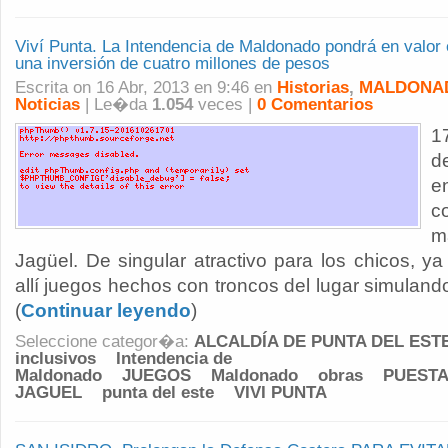
Viví Punta. La Intendencia de Maldonado pondrá en valor 
una inversión de cuatro millones de pesos
Escrita on 16 Abr, 2013 en 9:46 en
Historias
,
MALDONAD
Noticias
| Le�da
1.054
veces |
0 Comentarios
1
d
e
c
m
Jagüel. De singular atractivo para los chicos, 
allí juegos hechos con troncos del lugar simuland
(
Continuar leyendo
)
Seleccione categor�a:
ALCALDÍA DE PUNTA DEL EST
inclusivos
Intendencia de
Maldonado
JUEGOS
Maldonado
obras
PUESTA
JAGUEL
punta del este
VIVI PUNTA