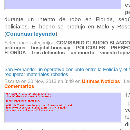
e
p
durante un intento de robo en Florida, segú
policiales. El hecho se produjo en Melo y Roset
(
Continuar leyendo
)
Seleccione categor�a:
COMISARIO CLAUDIO BLANCO
prófugos
hospital houssay
POLICIALES
PRESEC
FLORIDA
tres detenidos
un muerto
vicente lope
San Fernando: un operativo conjunto entre la Policía y el 
recuperar materiales robados
Escrita on 30 Nov, 2013 en 8:49 en
Ultimas Noticias
| L
Comentarios
1
–
v
f
d