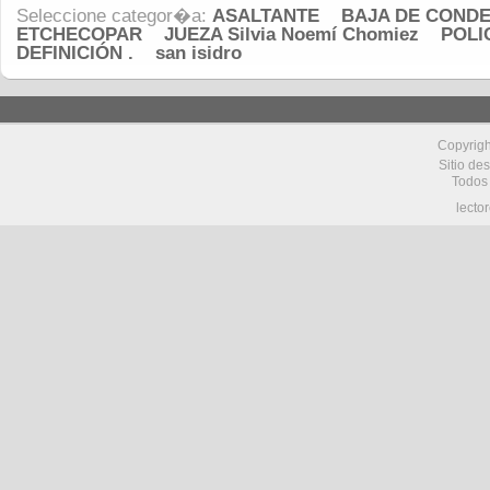
Seleccione categor�a:
ASALTANTE
BAJA DE COND
ETCHECOPAR
JUEZA Silvia Noemí Chomiez
POLI
DEFINICIÓN .
san isidro
Copyrig
Sitio de
Todos
lecto