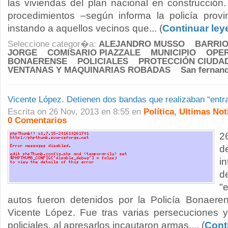
las viviendas del plan nacional en construcción.
procedimientos –según informa la policía provin
instando a aquellos vecinos que... (
Continuar le
Seleccione categor�a:
ALEJANDRO MUSSO
BARRIO
JORGE
COMISARIO PIAZZALE
MUNICIPIO
OPER
BONAERENSE
POLICIALES
PROTECCIÓN CIUDA
VENTANAS Y MAQUINARIAS ROBADAS
San fernan
Vicente López. Detienen dos bandas que realizaban “entr
Escrita on 26 Nov, 2013 en 8:55 en
Política
,
Ultimas Not
0 Comentarios
2
d
i
d
"
autos fueron detenidos por la Policía Bonaere
Vicente López. Fue tras varias persecuciones y 
policiales, al apresarlos incautaron armas,... (
Cont