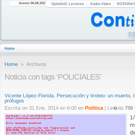
Jueves 06.08.2026
Opinión/C Lectores
Audio-Video
ROTARIA
Home
Home
» Archivos
Noticia con tags ‘POLICIALES’
Vicente López-Florida. Persecución y tiroteo: un muerto, 
prófugos
Escrita on 31 Ene, 2014 en 6:00 en
Política
| Le�da
756
1
m
d