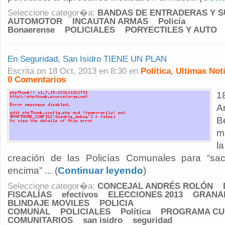
Seleccione categor�a:
BANDAS DE ENTRADERAS Y 
AUTOMOTOR
INCAUTAN ARMAS
Policía
Bonaerense
POLICIALES
PORYECTILES Y AUTO
En Seguridad, San Isidro TIENE UN PLAN
Escrita on 18 Oct, 2013 en 8:30 en
Política
,
Ultimas Not
0 Comentarios
1
A
B
m
la
creación de las Policías Comunales para “sa
encima” ... (
Continuar leyendo
)
Seleccione categor�a:
CONCEJAL ANDRÉS ROLÓN
FISCALÍAS
efectivos
ELECCIONES 2013
GRANA
BLINDAJE MOVILES
POLICIA
COMUNAL
POLICIALES
Política
PROGRAMA CU
COMUNITARIOS
san isidro
seguridad