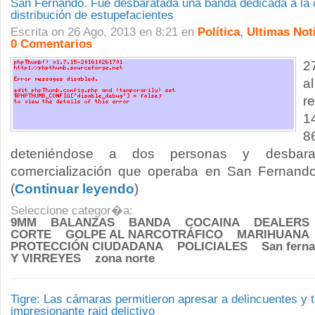
San Fernando. Fue desbaratada una banda dedicada a la 
distribución de estupefacientes
Escrita on 26 Ago, 2013 en 8:21 en
Política
,
Ultimas Not
0 Comentarios
2
a
r
1
8
deteniéndose a dos personas y desbar
comercialización que operaba en San Fernando 
(
Continuar leyendo
)
Seleccione categor�a:
9MM
BALANZAS
BANDA
COCAINA
DEALERS
CORTE
GOLPE AL NARCOTRÁFICO
MARIHUANA
PROTECCIÓN CIUDADANA
POLICIALES
San fern
Y VIRREYES
zona norte
Tigre: Las cámaras permitieron apresar a delincuentes y 
impresionante raid delictivo