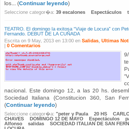
los... (
Continuar leyendo
)
Seleccione categor�a:
39 escalones
Espectáculos
TEATRO. El domingo la exitosa “Viaje de Locura” con Pete
Fernando. DEBUT DE LA CUÑADA
Escrita on 9 May, 2013 en 13:00 en
Salidas
,
Ultimas Not
|
0 Comentarios
9
t
P
“
c
nacional. Este domingo 12, a las 20 hs. desem
Sociedad Italiana (Constitucion 360, San Fer
(
Continuar leyendo
)
Seleccione categor�a:
"peter y Paula
20 HS
CARLO
CHAVES
DOMINGO 12 DE MAYO
Espectáculos
p
Alfonso
salidas
SOCIEDAD ITALIAN DE SAN FER
LOCURA