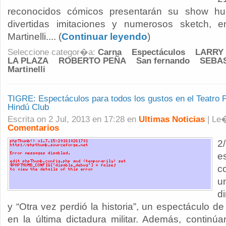
reconocidos cómicos presentarán su show hum
divertidas imitaciones y numerosos sketch, 
Martinelli.... (
Continuar leyendo
)
Seleccione categor�a:
Carna
Espectáculos
LARRY 
LA PLAZA
ROBERTO PEÑA
San fernando
SEBA
Martinelli
TIGRE: Espectáculos para todos los gustos en el Teatro P
Hindú Club
Escrita on 2 Jul, 2013 en 17:28 en
Ultimas Noticias
| Le
Comentarios
2
e
c
u
d
y “Otra vez perdió la historia”, un espectáculo d
en la última dictadura militar. Además, continúa