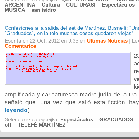
ARGENTINA
Cultura
CULTURASI
Espectáculos
MÚSICA
san isidro
Confesiones a la salida del set de Martínez. Busnelli: “Un
`Graduados´, en la tele muchas cosas quedaron viejas”
Escrita on 22 Oct, 2012 en 9:35 en
Ultimas Noticias
| L
Comentarios
2
a
r
v
k
amplificada y caricaturesca madre judía de la tira
señaló que “una vez que salió esta ficción, hay
leyendo
)
Seleccione categor�a:
Espectáculos
GRADUADOS
off
TELEFÉ MARTÍNEZ