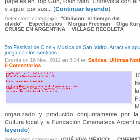
papeles en Top Gun, Rain Man, Entrevista con el va
y sigue; por sus... (
Continuar leyendo
)
Seleccione categor�a:
"Oblivion: el tiempo del
olvido"
Espectáculos
Morgan Freeman
Olga Kur
CRUISE EN ARGENTINA
VILLAGE RECOLETA
5to Festival de Cine y Música de San Isidro. Atractiva ap
juega con los sentidos
Escrita on 16 Nov, 2012 en 8:34 en
Salidas
,
Ultimas Not
0 Comentarios
1
N
l
F
M
organizado y producido conjuntamente por la
Cultura local y la Fundación Cinemateca Argentina. 
leyendo
)
Seleccione categor�a:
¡QUÉ VIVA MÉXICO!
CINEMAT