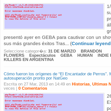
1
s
p
á
g
presentó ayer en GEBA para cautivar con un show
sus más grandes éxitos Tras... (
Continuar leyen
Seleccione categor�a:
31 DE MARZO
BRANDON
FLOWERS
Espectáculos
GEBA
HUMAN
INDIE
KILLERS EN ARGENTINA
Cómo fueron los orígenes de “El Encantador de Perros”. Mi
autosuperación pronto por NatGeo
Escrita on 27 Mar, 2013 en 14:49 en
Historias
,
Ultimas N
veces |
0 Comentarios
2
E
p