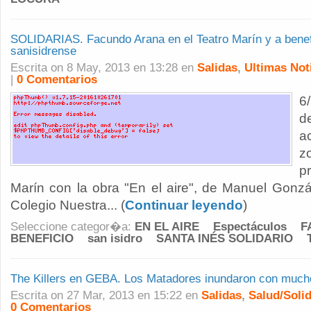
SOLIDARIAS. Facundo Arana en el Teatro Marín y a benefic
sanisidrense
Escrita on 8 May, 2013 en 13:28 en
Salidas
,
Ultimas Not
|
0 Comentarios
6
d
a
z
p
Marín con la obra "En el aire", de Manuel Gonzál
Colegio Nuestra... (
Continuar leyendo
)
Seleccione categor�a:
EN EL AIRE
Espectáculos
F
BENEFICIO
san isidro
SANTA INÉS SOLIDARIO
The Killers en GEBA. Los Matadores inundaron con mucho
Escrita on 27 Mar, 2013 en 15:22 en
Salidas
,
Salud/Solid
0 Comentarios