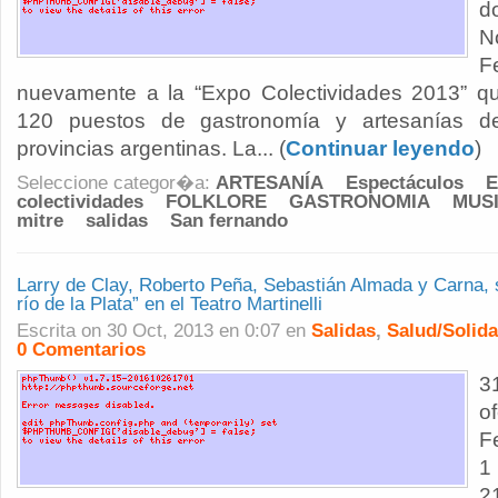
d
N
F
nuevamente a la “Expo Colectividades 2013” 
120 puestos de gastronomía y artesanías de
provincias argentinas. La... (
Continuar leyendo
)
Seleccione categor�a:
ARTESANÍA
Espectáculos
E
colectividades
FOLKLORE
GASTRONOMIA
MUS
mitre
salidas
San fernando
Larry de Clay, Roberto Peña, Sebastián Almada y Carna,
río de la Plata” en el Teatro Martinelli
Escrita on 30 Oct, 2013 en 0:07 en
Salidas
,
Salud/Solida
0 Comentarios
3
o
F
1
2