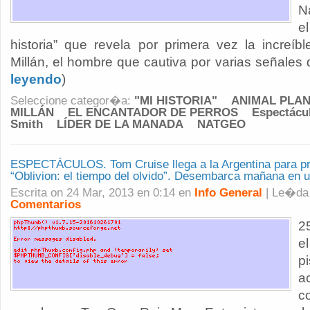
N
e
historia” que revela por primera vez la increíb
Millán, el hombre que cautiva por varias señales de
leyendo
)
Seleccione categor�a:
"MI HISTORIA"
ANIMAL PLA
MILLÁN
EL ENCANTADOR DE PERROS
Espectácu
Smith
LÍDER DE LA MANADA
NATGEO
ESPECTÁCULOS. Tom Cruise llega a la Argentina para pre
“Oblivion: el tiempo del olvido”. Desembarca mañana en 
Escrita on 24 Mar, 2013 en 0:14 en
Info General
| Le�d
Comentarios
2
e
p
a
c