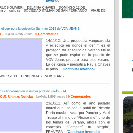
leyendo
)
RLOS OLIVIERI
DELFINA CHAVES
DOMINGO 12 DE
onso
salidas
SOCIEDAD ITALIAN DE SAN FERNANDO
VIAJE DE
 el cuerpo a la colección Summer 2013 de VOV JEANS
s
| Le�da
3.395
veces |
0 Comentarios
14/11/12. Una propuesta vanguardista
y ecléctica en donde el denim es el
protagonista absoluto del verano fue lo
que se pudo espiar en la puesta de
VOV Jeans preparó para este verano.
La deliciosa y mediática Paula Cháves
le puso... (
Continuar leyendo
)
MMER 2013
TENDENCIAS
VOV JEANS
y mucho verano en la nueva publi de FRÁVEGA
OU)
,
Ultimas Noticias
| Le�da
1.805
veces |
0 Comentarios
23/10/12. Así como el año pasado
marcó el pulso con la publi de Ricardo
Darín musicalizada por Poncho y Maxi
Trusso al ritmo de “Please me”, uno de
los temas del verano, ahora con el
concepto “Compartí tu alegría”,
FRÁVEGA... (
Continuar leyendo
)