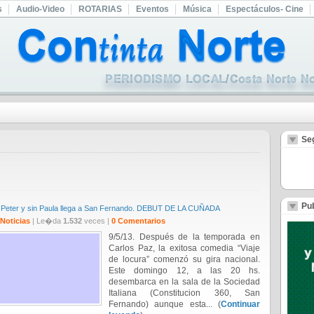
s
Audio-Video
ROTARIAS
Eventos
Música
Espectáculos- Cine
Se
Pub
on Peter y sin Paula llega a San Fernando. DEBUT DE LA CUÑADA
Noticias
| Le�da
1.532
veces |
0 Comentarios
9/5/13. Después de la temporada en
Carlos Paz, la exitosa comedia “Viaje
de locura” comenzó su gira nacional.
Este domingo 12, a las 20 hs.
desembarca en la sala de la Sociedad
Italiana (Constitucion 360, San
Fernando) aunque esta... (
Continuar