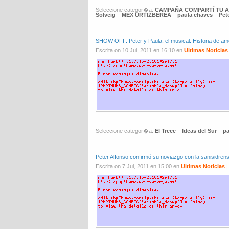
Seleccione categor�a:
CAMPAÑA COMPARTÍ TU 
Solveig
MEX URTIZBEREA
paula chaves
Pet
SHOW OFF. Peter y Paula, el musical. Historia de am
Escrita on 10 Jul, 2011 en 16:10 en
Ultimas Noticias
Seleccione categor�a:
El Trece
Ideas del Sur
pa
Peter Alfonso confirmó su noviazgo con la sanisid
Escrita on 7 Jul, 2011 en 15:00 en
Ultimas Noticias
|