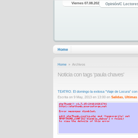
Viernes 07.08.2026
Opinión/C Lectore
Home
Home
» Archivos
Noticia con tags ‘paula chaves’
TEATRO. El domingo la exitosa “Viaje de Locura” c
Escrita on 9 May, 2013 en 13:00 en
Salidas
,
Ultimas 