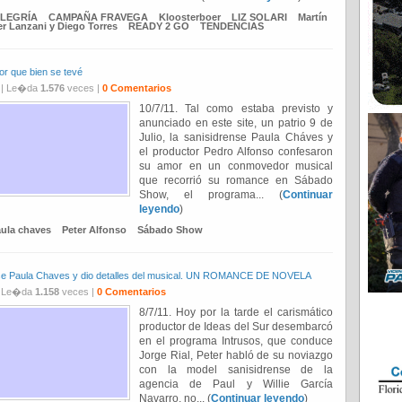
ALEGRÍA
CAMPAÑA FRAVEGA
Kloosterboer
LIZ SOLARI
Martín
er Lanzani y Diego Torres
READY 2 GO
TENDENCIAS
or que bien se tevé
| Le�da
1.576
veces |
0 Comentarios
10/7/11. Tal como estaba previsto y
anunciado en este site, un patrio 9 de
Julio, la sanisidrense Paula Cháves y
el productor Pedro Alfonso confesaron
su amor en un conmovedor musical
que recorrió su romance en Sábado
Show, el programa... (
Continuar
leyendo
)
ula chaves
Peter Alfonso
Sábado Show
rense Paula Chaves y dio detalles del musical. UN ROMANCE DE NOVELA
 Le�da
1.158
veces |
0 Comentarios
8/7/11. Hoy por la tarde el carismático
productor de Ideas del Sur desembarcó
en el programa Intrusos, que conduce
Jorge Rial, Peter habló de su noviazgo
con la model sanisidrense de la
agencia de Paul y Willie García
Navarro, no... (
Continuar leyendo
)