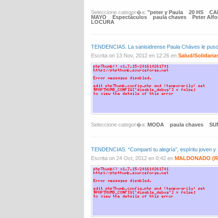
Seleccione categor�a:
"peter y Paula
20 HS
CA
MAYO
Espectáculos
paula chaves
Peter Alf
LOCURA
TENDENCIAS. La sanisidrense Paula Cháves le puso
Escrita on 13 Nov, 2012 en 12:26 en
Salud/Solidaria
Seleccione categor�a:
MODA
paula chaves
SU
TENDENCIAS. “Compartí tu alegría”, espíritu joven 
Escrita on 24 Oct, 2012 en 0:42 en
MALDONADO (R