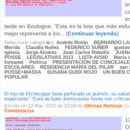
e
c
e
tarde en Boulogne. “Esta es la lista que más esf
mejor representa a los... (
Continuar leyendo
)
Seleccione categor�a:
Andrés Rolón
BERNARDO LA
Merida
Claudia Nuñez
FEDERICO SUÑER
gustav
Iglesia
Jorge Alvarez
Juan Carlos Rebollo
JUAN
POSSE
LEGISLATIVAS 2013
LISTA AVSID
María d
fontanet
Política
PRESENTACIÓN DE CONCEJALE
ESCOLARES
RESIDENCIA MARÍA DEL PILAR
san 
POSSE+MASSA
SUSANA GUIDI ROJO
UN BUEN 
POPULAR
El hijo de Etchecopar tiene perforado un pulmón, su salu
expectante” “Está de buen ánimo;estas horas son críticas
Escrita on 13 Mar, 2012 en 10:04 en
Ultimas Noticias
| 
Comentarios
1
O