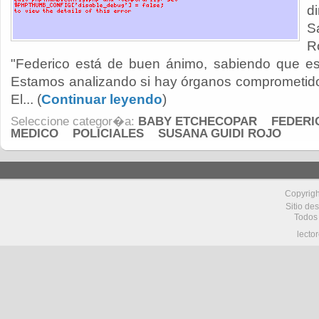
d
S
R
"Federico está de buen ánimo, sabiendo que est
Estamos analizando si hay órganos comprometido
El... (
Continuar leyendo
)
Seleccione categor�a:
BABY ETCHECOPAR
FEDERI
MEDICO
POLICIALES
SUSANA GUIDI ROJO
Copyrig
Sitio de
Todos
lecto