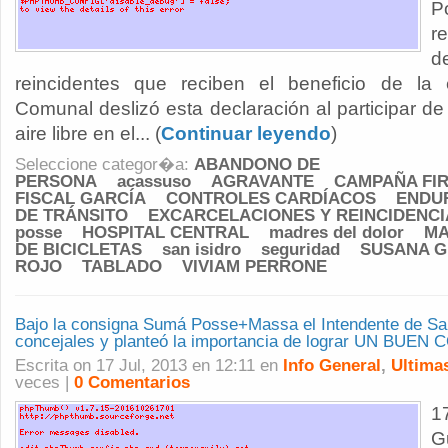
P
r
d
reincidentes que reciben el beneficio de la e
Comunal deslizó esta declaración al participar de 
aire libre en el... (
Continuar leyendo
)
Seleccione categor�a:
ABANDONO DE
PERSONA
acassuso
AGRAVANTE
CAMPAÑA FI
FISCAL GARCÍA
CONTROLES CARDÍACOS
ENDU
DE TRÁNSITO
EXCARCELACIONES Y REINCIDENCI
posse
HOSPITAL CENTRAL
madres del dolor
MA
DE BICICLETAS
san isidro
seguridad
SUSANA G
ROJO
TABLADO
VIVIAM PERRONE
Bajo la consigna Sumá Posse+Massa el Intendente de San
concejales y planteó la importancia de lograr UN BUE
Escrita on 17 Jul, 2013 en 12:11 en
Info General
,
Ultima
veces |
0 Comentarios
1
G