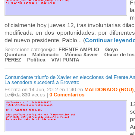
F
l
m
oficialmente hoy jueves 12, tras involuntarias dila
modificada en dos oportunidades, por diferente
del nuevo presidente, Pablo... (
Continuar leyend
Seleccione categor�a:
FRENTE AMPLIO
Goyo
Quintana
Maldonado
Mónica Xavier
Oscar de los
PEREZ
Política
VIVI PUNTA
Contundente triunfo de Xavier en elecciones del Frente A
La senadora sucederá a Brovetto
Escrita on 14 Jun, 2012 en 1:40 en
MALDONADO (ROU)
Le�da
830
veces |
0 Comentarios
1
s
p
A
e