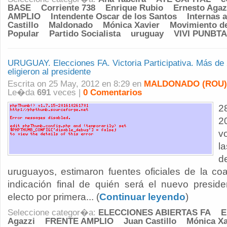
BASE
Corriente 738
Enrique Rubio
Ernesto Agaz
AMPLIO
Intendente Oscar de los Santos
Internas a
Castillo
Maldonado
Mónica Xavier
Movimiento de
Popular
Partido Socialista
uruguay
VIVI PUNBTA
URUGUAY. Elecciones FA. Victoria Participativa. Más de 
eligieron al presidente
Escrita on 25 May, 2012 en 8:29 en
MALDONADO (ROU)
Le�da
691
veces |
0 Comentarios
2
2
v
l
d
uruguayos, estimaron fuentes oficiales de la coa
indicación final de quién será el nuevo preside
electo por primera... (
Continuar leyendo
)
Seleccione categor�a:
ELECCIONES ABIERTAS FA
E
Agazzi
FRENTE AMPLIO
Juan Castillo
Mónica Xa