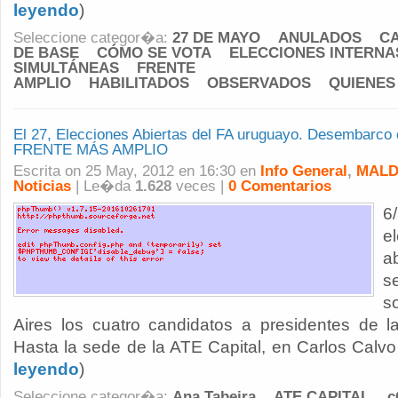
leyendo
)
Seleccione categor�a:
27 DE MAYO
ANULADOS
C
DE BASE
CÓMO SE VOTA
ELECCIONES INTERNA
SIMULTÁNEAS
FRENTE
AMPLIO
HABILITADOS
OBSERVADOS
QUIENES
El 27, Elecciones Abiertas del FA uruguayo. Desembarco
FRENTE MÁS AMPLIO
Escrita on 25 May, 2012 en 16:30 en
Info General
,
MALD
Noticias
| Le�da
1.628
veces |
0 Comentarios
6
e
a
s
s
Aires los cuatro candidatos a presidentes de la
Hasta la sede de la ATE Capital, en Carlos Calvo 
leyendo
)
Seleccione categor�a:
Ana Tabeira
ATE CAPITAL
c