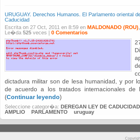
URUGUAY. Derechos Humanos. El Parlamento oriental dejó
Caducidad
Escrita on 27 Oct, 2011 en 8:59 en
MALDONADO (ROU)
Le�da
525
veces |
0 Comentarios
2
D
a
d
c
dictadura militar son de lesa humanidad, y por lo 
de acuerdo a los tratados internacionales de 
(
Continuar leyendo
)
Seleccione categor�a:
DEREGAN LEY DE CADUCIDAD
AMPLIO
PARLAMENTO
uruguay
Copyrig