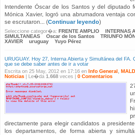
Intendente Óscar de los Santos y del diputado 
Mónica Xavier, logró una abrumadora ventaja c
se escrutaron... (
Continuar leyendo
)
Seleccione categor�a:
FRENTE AMPLIO
INTERNAS 
SIMULTANEAS
Oscar de los Santos
TRIUNFO MÓN
XAVIER
uruguay
Yuyo Pérez
URUGUAY. Hoy 27, Interna Abierta y Simultánea del FA. 
que se debe saber antes de ir a votar
Escrita on 25 May, 2012 en 17:16 en
Info General
,
MALD
Noticias
| Le�da
1.668
veces |
0 Comentarios
2
u
F
h
p
directamente para elegir candidatos a presidente 
los departamentos, de forma abierta y simultá