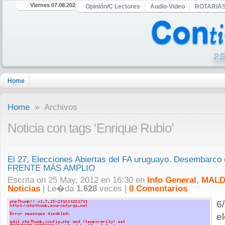
Viernes 07.08.2026
Opinión/C Lectores
Audio-Video
ROTARIA
Home
Home
» Archivos
Noticia con tags ‘Enrique Rubio’
El 27, Elecciones Abiertas del FA uruguayo. Desembarco
FRENTE MÁS AMPLIO
Escrita on 25 May, 2012 en 16:30 en
Info General
,
MALD
Noticias
| Le�da
1.628
veces |
0 Comentarios
6
e