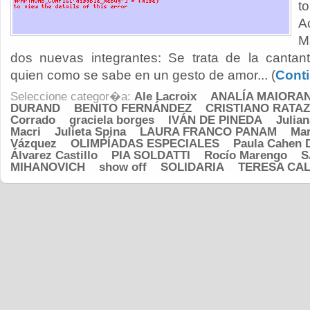
t
A
M
dos nuevas integrantes: Se trata de la cantan
quien como se sabe en un gesto de amor... (
Conti
Seleccione categor�a:
Ale Lacroix
ANALÍA MAIORA
DURAND
BENITO FERNÁNDEZ
CRISTIANO RATAZ
Corrado
graciela borges
IVÁN DE PINEDA
Julia
Macri
Julieta Spina
LAURA FRANCO PANAM
Mar
Vázquez
OLIMPÍADAS ESPECIALES
Paula Cahen 
Álvarez Castillo
PIA SOLDATTI
Rocío Marengo
S
MIHANOVICH
show off
SOLIDARIA
TERESA CA