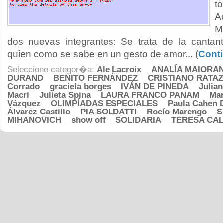
t
A
M
dos nuevas integrantes: Se trata de la cantan
quien como se sabe en un gesto de amor... (
Conti
Seleccione categor�a:
Ale Lacroix
ANALÍA MAIORA
DURAND
BENITO FERNÁNDEZ
CRISTIANO RATAZ
Corrado
graciela borges
IVÁN DE PINEDA
Julia
Macri
Julieta Spina
LAURA FRANCO PANAM
Mar
Vázquez
OLIMPÍADAS ESPECIALES
Paula Cahen 
Álvarez Castillo
PIA SOLDATTI
Rocío Marengo
S
MIHANOVICH
show off
SOLIDARIA
TERESA CA