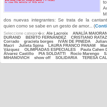
t
A
M
dos nuevas integrantes: Se trata de la cantan
quien como se sabe en un gesto de amor... (
Conti
Seleccione categor�a:
Ale Lacroix
ANALÍA MAIORA
DURAND
BENITO FERNÁNDEZ
CRISTIANO RATAZ
Corrado
graciela borges
IVÁN DE PINEDA
Julia
Macri
Julieta Spina
LAURA FRANCO PANAM
Mar
Vázquez
OLIMPÍADAS ESPECIALES
Paula Cahen 
Álvarez Castillo
PIA SOLDATTI
Rocío Marengo
S
MIHANOVICH
show off
SOLIDARIA
TERESA CA