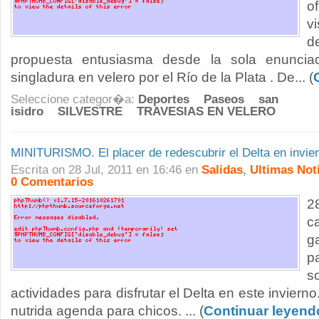
o
v
d
propuesta entusiasma desde la sola enunciac
singladura en velero por el Río de la Plata . De... (
Seleccione categor�a:
Deportes
Paseos
san
isidro
SILVESTRE
TRAVESIAS EN VELERO
MINITURISMO. El placer de redescubrir el Delta en invie
Escrita on 28 Jul, 2011 en 16:46 en
Salidas
,
Ultimas Not
0 Comentarios
2
c
g
p
s
actividades para disfrutar el Delta en este invier
nutrida agenda para chicos. ... (
Continuar leyend