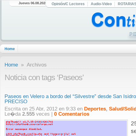
Jueves 06.08.2026
Opinión/C Lectores
Audio-Video
ROTARIA
Home
Home
» Archivos
Noticia con tags ‘Paseos’
Paseos en Velero a bordo del “Silvestre” desde San Isi
PRECISO
Escrita on 25 Abr, 2012 en 9:33 en
Deportes
,
Salud/Soli
Le�da
2.555
veces |
0 Comentarios
2
se