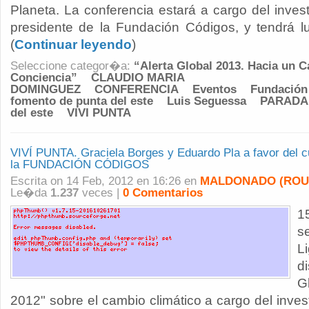
Planeta. La conferencia estará a cargo del inve
presidente de la Fundación Códigos, y tendrá lu
(
Continuar leyendo
)
Seleccione categor�a:
“Alerta Global 2013. Hacia un 
Conciencia”
CLAUDIO MARIA
DOMINGUEZ
CONFERENCIA
Eventos
Fundación
fomento de punta del este
Luis Seguessa
PARADA
del este
VIVI PUNTA
VIVÍ PUNTA. Graciela Borges y Eduardo Pla a favor del cu
la FUNDACIÓN CÓDIGOS
Escrita on 14 Feb, 2012 en 16:26 en
MALDONADO (ROU
Le�da
1.237
veces |
0 Comentarios
1
s
L
d
G
2012" sobre el cambio climático a cargo del inve