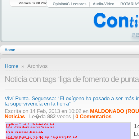
Viernes 07.08.2026
Opinión/C Lectores
Audio-Video
ROTARIA
Home
Home
» Archivos
Noticia con tags ‘liga de fomento de punta
Viví Punta. Seguessa: “El oxígeno ha pasado a ser más i
la supervivencia en la tierra”
Escrita on 14 Feb, 2013 en 10:02 en
MALDONADO (ROU
Noticias
| Le�da
882
veces |
0 Comentarios
1
L