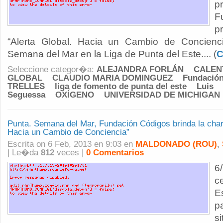
p
F
p
“Alerta Global. Hacia un Cambio de Concienc
Semana del Mar en la Liga de Punta del Este.... (
C
Seleccione categor�a:
ALEJANDRA FORLÁN
CALEN
GLOBAL
CLAUDIO MARIA DOMINGUEZ
Fundació
TRELLES
liga de fomento de punta del este
Luis
Seguessa
OXÍGENO
UNIVERSIDAD DE MICHIGAN
Punta. Semana del Mar, Fundación Códigos brinda la charl
Hacia un Cambio de Conciencia”
Escrita on 6 Feb, 2013 en 9:03 en
MALDONADO (ROU)
,
| Le�da
812
veces |
0 Comentarios
6
c
E
p
s