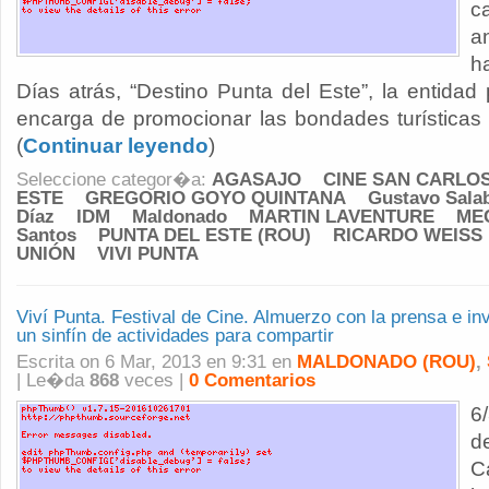
c
a
h
Días atrás, “Destino Punta del Este”, la entidad
encarga de promocionar las bondades turísticas 
(
Continuar leyendo
)
Seleccione categor�a:
AGASAJO
CINE SAN CARLO
ESTE
GREGORIO GOYO QUINTANA
Gustavo Sala
Díaz
IDM
Maldonado
MARTIN LAVENTURE
ME
Santos
PUNTA DEL ESTE (ROU)
RICARDO WEISS
UNIÓN
VIVI PUNTA
Viví Punta. Festival de Cine. Almuerzo con la prensa e i
un sinfín de actividades para compartir
Escrita on 6 Mar, 2013 en 9:31 en
MALDONADO (ROU)
,
| Le�da
868
veces |
0 Comentarios
6
C