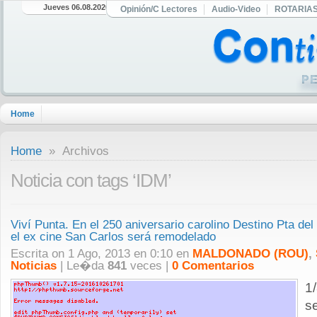
Jueves 06.08.2026
Opinión/C Lectores
Audio-Video
ROTARIA
Home
Home
» Archivos
Noticia con tags ‘IDM’
Viví Punta. En el 250 aniversario carolino Destino Pta de
el ex cine San Carlos será remodelado
Escrita on 1 Ago, 2013 en 0:10 en
MALDONADO (ROU)
,
Noticias
| Le�da
841
veces |
0 Comentarios
1
s