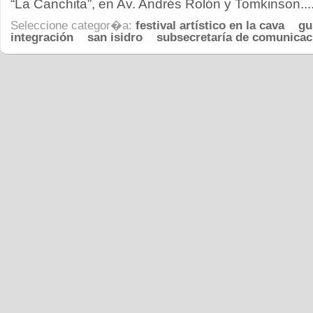
“La Canchita”, en Av. Andrés Rolón y Tomkinson....
Seleccione categor�a:
festival artístico en la cava
gu
integración
san isidro
subsecretaría de comunicaci