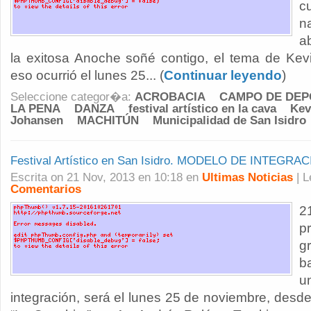
c
n
ab
la exitosa Anoche soñé contigo, el tema de Ke
eso ocurrió el lunes 25... (
Continuar leyendo
)
Seleccione categor�a:
ACROBACIA
CAMPO DE DEP
LA PENA
DANZA
festival artístico en la cava
Kev
Johansen
MACHITÚN
Municipalidad de San Isidro
Festival Artístico en San Isidro. MODELO DE INTEGR
Escrita on 21 Nov, 2013 en 10:18 en
Ultimas Noticias
| 
Comentarios
2
p
g
b
integración, será el lunes 25 de noviembre, desde 