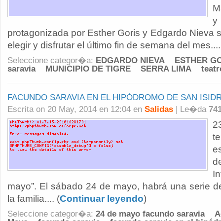
M
protagonizada por Esther Goris y Edgardo Nieva 
elegir y disfrutar el último fin de semana del mes....
Seleccione categor�a:
EDGARDO NIEVA
ESTHER G
saravia
MUNICIPIO DE TIGRE
SERRA LIMA
teatr
FACUNDO SARAVIA EN EL HIPÓDROMO DE SAN ISID
Escrita on 20 May, 2014 en 12:04 en
Salidas
| Le�da
74
2
t
es
d
I
mayo”. El sábado 24 de mayo, habrá una serie de
la familia.... (
Continuar leyendo
)
Seleccione categor�a:
24 de mayo facundo saravia
A