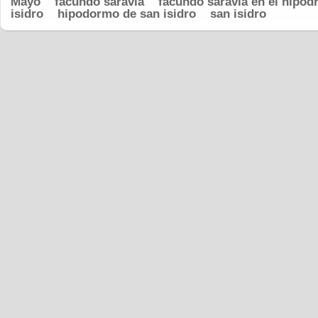
Mayo
facundo saravia
facundo saravia en el hipó
isidro
hipodormo de san isidro
san isidro