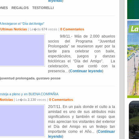
leyendo
)
ONES
REGALOS
TESTORELLI
tejaron el “Día del Amigo”
,
Ultimas Noticias
| Le�da
674
veces |
0 Comentarios
9/8/11.- Más de 2.000 abuelos
socios del Programa “Juventud
Prolongada” se reunieron ayer por la
tarde para celebrar con baile,
espectáculos, juegos y danzas
folclóricas el “Día del Amigo”. La
celebración, que contó con la
presencia... (
Continuar leyendo
)
juventud prolongada. gustavo posse
 festeja a pleno y en BUENA COMPAÑIA
Noticias
| Le�da
2.130
veces |
0 Comentarios
20/7/11. En un país donde el culto a la
amistad es uno de sus atributos más
significativos y también el rasgo que
más aprecian los visitantes del exterior
el Día del Amigo es un festejo tan
importante como el Año... (
Continuar
leyendo
)