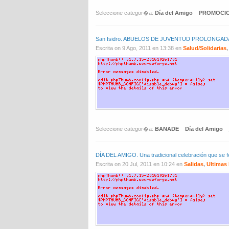
Seleccione categor�a:
Día del Amigo
PROMOCI
San Isidro. ABUELOS DE JUVENTUD PROLONGADA fes
Escrita on 9 Ago, 2011 en 13:38 en
Salud/Solidarias
Seleccione categor�a:
BANADE
Día del Amigo
DÍA DEL AMIGO. Una tradicional celebración que se
Escrita on 20 Jul, 2011 en 10:24 en
Salidas
,
Ultimas 