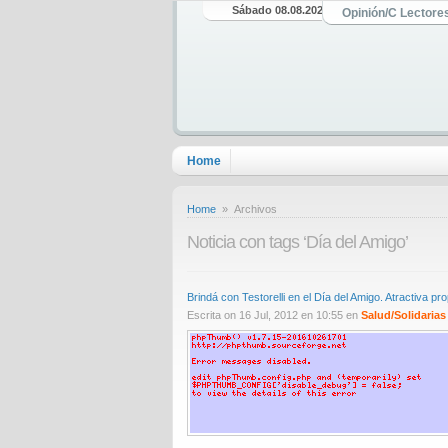
Sábado 08.08.2026
Opinión/C Lectore
Home
Home
» Archivos
Noticia con tags ‘Día del Amigo’
Brindá con Testorelli en el Día del Amigo. Atractiva pr
Escrita on 16 Jul, 2012 en 10:55 en
Salud/Solidarias