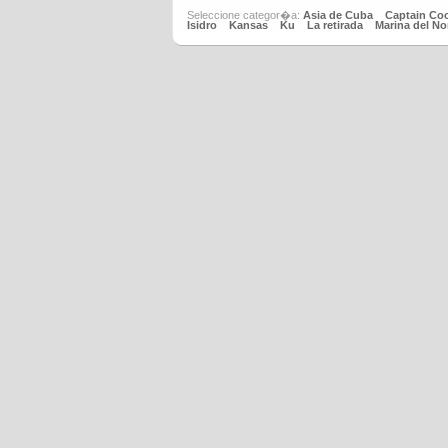
Seleccione categor�a:
Asia de Cuba
Captain Co
Isidro
Kansas
Ku
La retirada
Marina del No