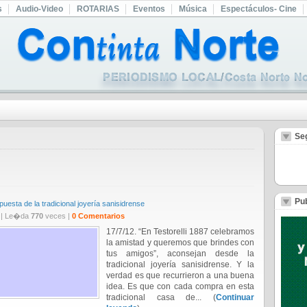
s
Audio-Video
ROTARIAS
Eventos
Música
Espectáculos- Cine
Se
Pub
opuesta de la tradicional joyería sanisidrense
| Le�da
770
veces |
0 Comentarios
17/7/12. “En Testorelli 1887 celebramos
la amistad y queremos que brindes con
tus amigos”, aconsejan desde la
tradicional joyería sanisidrense. Y la
verdad es que recurrieron a una buena
idea. Es que con cada compra en esta
tradicional casa de... (
Continuar