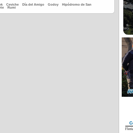
ok
Ceviche
Día del Amigo
Godoy
Hipódromo de San
rte
Rumi