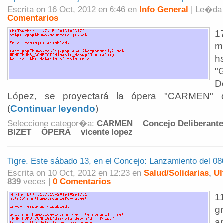
Escrita on 16 Oct, 2012 en 6:46 en
Info General
| Le�d
Comentarios
1
m
h
"
D
López, se proyectará la ópera "CARMEN" de
(
Continuar leyendo
)
Seleccione categor�a:
CARMEN
Concejo Deliberante
BIZET
ÓPERA
vicente lopez
Tigre. Este sábado 13, en el Concejo: Lanzamiento del
Escrita on 10 Oct, 2012 en 12:23 en
Salud/Solidarias
,
Ul
839
veces |
0 Comentarios
1
g
a