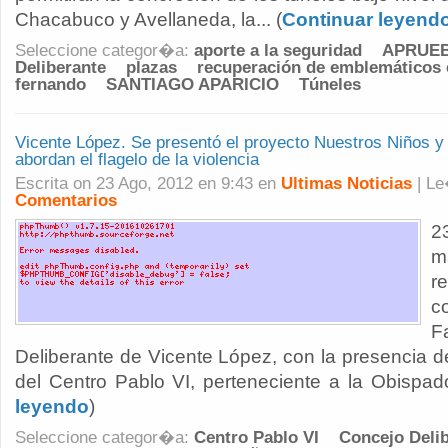
Chacabuco y Avellaneda, la... (
Continuar leyend
Seleccione categor�a:
aporte a la seguridad
APRUE
Deliberante
plazas
recuperación de emblemáticos e
fernando
SANTIAGO APARICIO
Túneles
Vicente López. Se presentó el proyecto Nuestros Niños y
abordan el flagelo de la violencia
Escrita on 23 Ago, 2012 en 9:43 en
Ultimas Noticias
| L
Comentarios
2
m
r
c
F
Deliberante de Vicente López, con la presencia d
del Centro Pablo VI, perteneciente a la Obispado
leyendo
)
Seleccione categor�a:
Centro Pablo VI
Concejo Deli