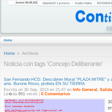
Jueves 06.08.2026
Opinión/C Lectores
Audio-Video
ROTARIA
Home
Home
» Archivos
Noticia con tags ‘Concejo Deliberante’
San Fernando-HCD. Descubren Mural “PLAZA MITRE” y a
arte. Burone Risso, profeta EN SU TIERRA
Escrita on 30 Sep, 2013 en 21:47 en
Info General
,
Salid
Le�da
851
veces |
0 Comentarios
3
i