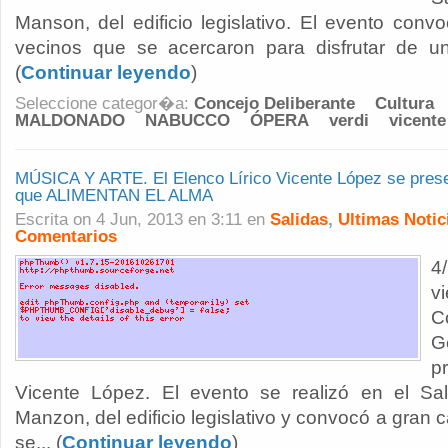
Manson, del edificio legislativo. El evento con
vecinos que se acercaron para disfrutar de u
(
Continuar leyendo
)
Seleccione categor�a:
Concejo Deliberante
Cultura
MALDONADO
NABUCCO
ÓPERA
verdi
vicente
MÚSICA Y ARTE. El Elenco Lírico Vicente López se prese
que ALIMENTAN EL ALMA
Escrita on 4 Jun, 2013 en 3:11 en
Salidas
,
Ultimas Notic
Comentarios
4
v
C
G
p
Vicente López. El evento se realizó en el Sal
Manzon, del edificio legislativo y convocó a gran 
se... (
Continuar leyendo
)