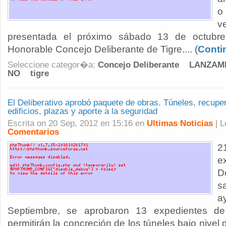
o
v
presentada el próximo sábado 13 de octubre
Honorable Concejo Deliberante de Tigre.... (
Conti
Seleccione categor�a:
Concejo Deliberante
LANZAMI
NO
tigre
El Deliberativo aprobó paquete de obras. Túneles, recup
edificios, plazas y aporte a la seguridad
Escrita on 20 Sep, 2012 en 15:16 en
Ultimas Noticias
| 
Comentarios
2
e
De
s
a
Septiembre, se aprobaron 13 expedientes d
permitirán la concreción de los túneles bajo nivel d