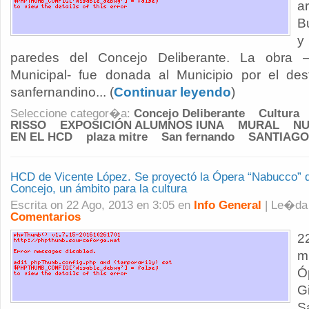
a
B
y
paredes del Concejo Deliberante. La obra –
Municipal- fue donada al Municipio por el dest
sanfernandino... (
Continuar leyendo
)
Seleccione categor�a:
Concejo Deliberante
Cultura
RISSO
EXPOSICIÓN ALUMNOS IUNA
MURAL
NU
EN EL HCD
plaza mitre
San fernando
SANTIAGO
HCD de Vicente López. Se proyectó la Ópera “Nabucco” d
Concejo, un ámbito para la cultura
Escrita on 22 Ago, 2013 en 3:05 en
Info General
| Le�d
Comentarios
2
m
Ó
G
S