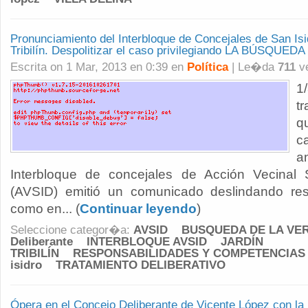
Pronunciamiento del Interbloque de Concejales de San Isi
Tribilín. Despolitizar el caso privilegiando LA BÚSQU
Escrita on 1 Mar, 2013 en 0:39 en
Política
| Le�da
711
v
1/
t
q
c
a
Interbloque de concejales de Acción Vecinal S
(AVSID) emitió un comunicado deslindando res
como en... (
Continuar leyendo
)
Seleccione categor�a:
AVSID
BUSQUEDA DE LA VE
Deliberante
INTERBLOQUE AVSID
JARDÍN
TRIBILÍN
RESPONSABILIDADES Y COMPETENCIAS
isidro
TRATAMIENTO DELIBERATIVO
Ópera en el Concejo Deliberante de Vicente López con 