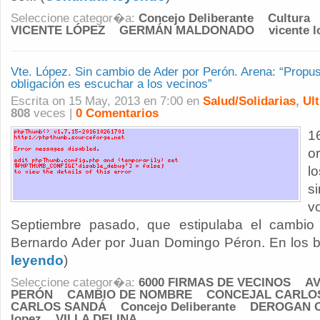
Seleccione categor�a:
Concejo Deliberante
Cultura
VICENTE LÓPEZ
GERMÁN MALDONADO
vicente 
Vte. López. Sin cambio de Ader por Perón. Arena: “Propu
obligación es escuchar a los vecinos”
Escrita on 15 May, 2013 en 7:00 en
Salud/Solidarias
,
Ul
808
veces |
0 Comentarios
1
o
l
s
v
Septiembre pasado, que estipulaba el cambio
Bernardo Ader por Juan Domingo Péron. En los bar
leyendo
)
Seleccione categor�a:
6000 FIRMAS DE VECINOS
AV
PERÓN
CAMBIO DE NOMBRE
CONCEJAL CARLO
CARLOS SANDÁ
Concejo Deliberante
DEROGAN 
lopez
VILLA DELINA