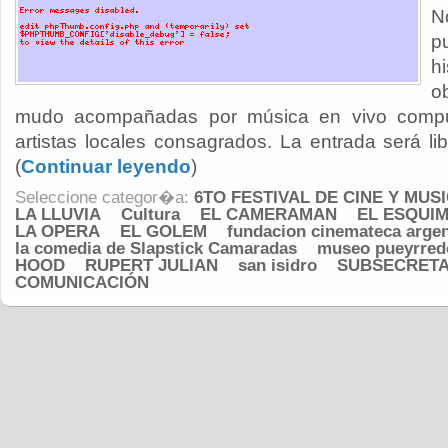
N
p
h
o
mudo acompañadas por música en vivo compu
artistas locales consagrados. La entrada será libre
(
Continuar leyendo
)
Seleccione categor�a:
6TO FESTIVAL DE CINE Y MUS
LA LLUVIA
Cultura
EL CAMERAMAN
EL ESQUI
LA OPERA
EL GOLEM
fundacion cinemateca argen
la comedia de Slapstick Camaradas
museo pueyrred
HOOD
RUPERT JULIAN
san isidro
SUBSECRETA
COMUNICACIÓN