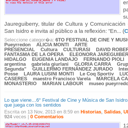
e
p
s
Jaureguiberry, titular de Cultura y Comunicación
San Isidro e invita al público a la reflexión: “En... (
C
Seleccione categor�a:
6TO FESTIVAL DE CINE Y MUS
Pueyrredon
ALICIA MONTI
ARTE
PRESENCIAL
Cultura
CULTURASI
DAVID ROBE
FANTASMA DE LA OPERA
ELEONORA JAREGUIBE
HIDALGO
EUGENIA LANDAJO
FERNANDO PIOLI
argentina
gabriela giurlani
GLORIA CARRA
Grup
Segunda”
GUILLERMO FERNÁNDEZ JURADO
Int
Posse
LAURA LUSINI MONTI
Le Coq Sportiv
LU
CASERES
maestro Francisco Varela
MARCELA CA
MONASTERIO
MARIAN LABOUR
museo pueyrred
Lo que viene…6° Festival de Cine y Música de San Isidro
que juega con los sentidos
Escrita on 13 Nov, 2013 en 8:59 en
Historias
,
Salidas
,
U
924
veces |
0 Comentarios
1