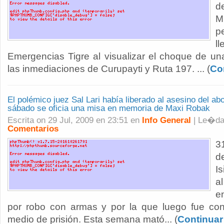
d
M
p
l
Emergencias Tigre al visualizar el choque de u
las inmediaciones de Curupayti y Ruta 197. ... (
Co
El polémico juez Sal Lari había liberado al asesino del ab
sábado se oficia una misa en memoria de Maxi Robak
Escrita on 29 Jul, 2009 en 23:51 en
Info General
| Le�d
Comentarios
3
d
I
a
e
por robo con armas y por la que luego fue c
medio de prisión. Esta semana mató... (
Continuar