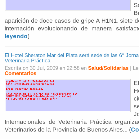
S
B
aparición de doce casos de gripe A H1N1, siete de
internación evolucionando de manera satisfactor
leyendo
)
El Hotel Sheraton Mar del Plata será sede de las 6° Jorn
Veterinaria Práctica
Escrita on 30 Jul, 2009 en 22:58 en
Salud/Solidarias
| L
Comentarios
E
H
c
s
J
Internacionales de Veterinaria Práctica organiz
Veterinarios de la Provincia de Buenos Aires... (
Co