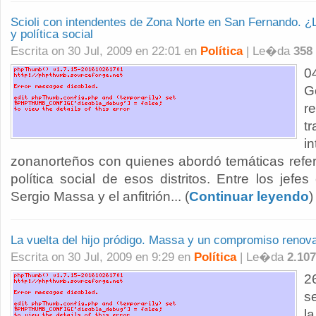
Scioli con intendentes de Zona Norte en San Fernando. ¿
y política social
Escrita on 30 Jul, 2009 en 22:01 en
Política
| Le�da
358
0
G
r
t
i
zonanorteños con quienes abordó temáticas referi
política social de esos distritos. Entre los jefe
Sergio Massa y el anfitrión... (
Continuar leyendo
)
La vuelta del hijo pródigo. Massa y un compromiso renov
Escrita on 30 Jul, 2009 en 9:29 en
Política
| Le�da
2.107
2
s
l