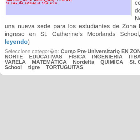
c
d
N
una nueva sede para los estudiantes de Zona 
ingreso en St. Catherine’s Moorlands School,
leyendo
)
Seleccione categor�a:
Curso Pre-Universitario EN ZO
NORTE
EDUCATIVAS
FÍSICA
INGENIERÍA
ITB
VARELA
MATEMÁTICA
Nordelta
QUIMICA
St. 
School
tigre
TORTUGUITAS