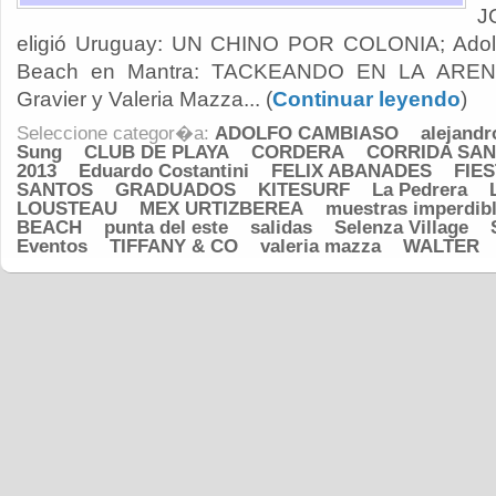
J
eligió Uruguay: UN CHINO POR COLONIA; Adolf
Beach en Mantra: TACKEANDO EN LA ARENA;
Gravier y Valeria Mazza... (
Continuar leyendo
)
Seleccione categor�a:
ADOLFO CAMBIASO
alejandr
Sung
CLUB DE PLAYA
CORDERA
CORRIDA SAN
2013
Eduardo Costantini
FELIX ABANADES
FIE
SANTOS
GRADUADOS
KITESURF
La Pedrera
LOUSTEAU
MEX URTIZBEREA
muestras imperdib
BEACH
punta del este
salidas
Selenza Village
Eventos
TIFFANY & CO
valeria mazza
WALTER