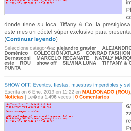
i
P
c
donde tiene su local Tiffany & Co, la prestigiosa 
este mes un cóctel súper exclusivo para presentar
(
Continuar leyendo
)
Seleccione categor�a:
alejandro gravier
ALEJANDRO
Doménico
COLECCIÓN ATLAS
CONRAD FASHION
Bernasconi
MARCELO RECANATE
NATALY MÁRQ
este
ROU
show off
SILVINA LUNA
TIFFANY & 
PUNTA
SHOW OFF. Eventos, fiestas, muestras imperdibles y sali
Escrita on 6 Ene, 2013 en 11:22 en
MALDONADO (ROU)
Noticias
| Le�da
1.496
veces |
0 Comentarios
6
z
r
P