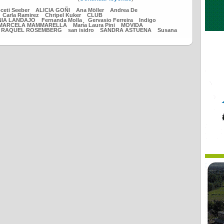
ceti Seeber
ALICIA GOÑI
Ana Möller
Andrea De
Carla Ramirez
Chripel Kuker
CLUB
IA LANDAJO
Fernanda Molla
Gervasio Ferreira
Indigo
MARCELA MAMMARELLA
María Laura Pini
MOVIDA
RAQUEL ROSEMBERG
san isidro
SANDRA ASTUENA
Susana