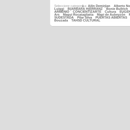
Seleccione categor�a:
Ailin Demirjian
Alberto No
Luiggi
B{ARBARA H{ERRANZ
Bonie Bullrich
ARMENIO
CONCIENTIZARTE
Cultura
EUGEN
Ars
Magui Rocatagliatta
Mapi de Aubeyzón
SUDESTADA
Pilar Silva
PUERTAS ABIERTAS
Bouzada
TAHSD CULTURAL