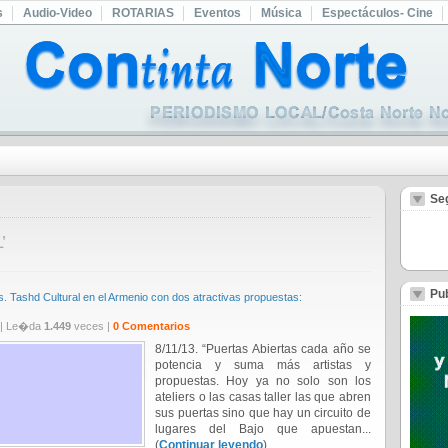
s
Audio-Video
ROTARIAS
Eventos
Música
Espectáculos- Cine
Se
’
Pub
s. Tashd Cultural en el Armenio con dos atractivas propuestas:
| Le�da
1.449
veces |
0 Comentarios
8/11/13. “Puertas Abiertas cada año se
potencia y suma más artistas y
propuestas. Hoy ya no solo son los
ateliers o las casas taller las que abren
sus puertas sino que hay un circuito de
lugares del Bajo que apuestan...
(
Continuar leyendo
)