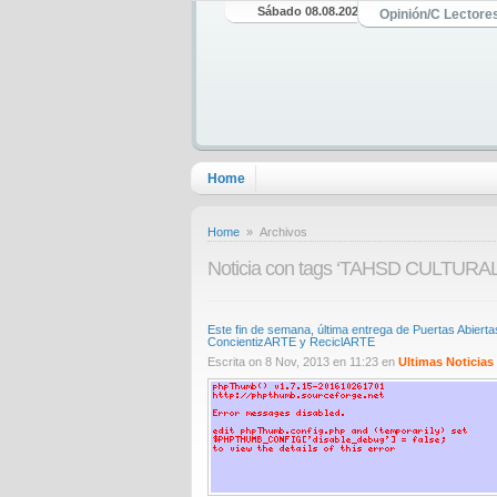
Sábado 08.08.2026
Opinión/C Lectore
Home
Home
» Archivos
Noticia con tags ‘TAHSD CULTURAL
Este fin de semana, última entrega de Puertas Abierta
ConcientizARTE y ReciclARTE
Escrita on 8 Nov, 2013 en 11:23 en
Ultimas Noticias