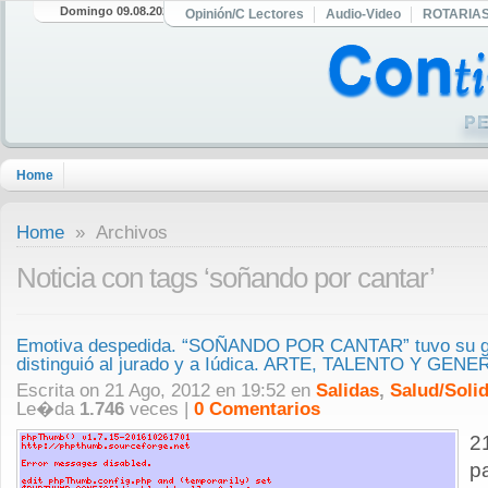
Domingo 09.08.2026
Opinión/C Lectores
Audio-Video
ROTARIA
Home
Home
» Archivos
Noticia con tags ‘soñando por cantar’
Emotiva despedida. “SOÑANDO POR CANTAR” tuvo su gal
distinguió al jurado y a Iúdica. ARTE, TALENTO Y GE
Escrita on 21 Ago, 2012 en 19:52 en
Salidas
,
Salud/Solid
Le�da
1.746
veces |
0 Comentarios
2
p