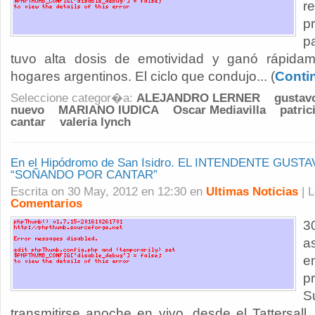
r
p
p
tuvo alta dosis de emotividad y ganó rápidam
hogares argentinos. El ciclo que condujo... (
Conti
Seleccione categor�a:
ALEJANDRO LERNER
gustav
nuevo
MARIANO IUDICA
Oscar Mediavilla
patric
cantar
valeria lynch
En el Hipódromo de San Isidro. EL INTENDENTE GUST
“SOÑANDO POR CANTAR”
Escrita on 30 May, 2012 en 12:30 en
Ultimas Noticias
| 
Comentarios
3
a
e
p
S
transmitirse anoche en vivo, desde el Tattersall