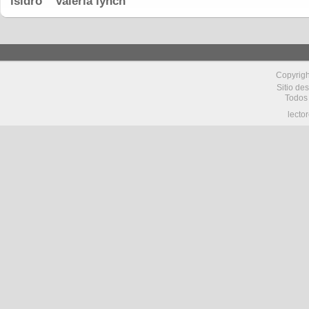
isidro
valeria lynch
Copyrig
Sitio de
Todos
lecto