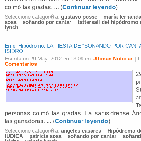
colmó las gradas. ... (
Continuar leyendo
)
Seleccione categor�a:
gustavo posse
maría fernand
sosa
soñando por cantar
tattersall del hipódromo 
lynch
En el Hipódromo. LA FIESTA DE “SOÑANDO POR CANT
ISIDRO
Escrita on 29 May, 2012 en 13:09 en
Ultimas Noticias
| 
Comentarios
2
p
S
a
T
personas colmó las gradas. La sanisidrense Án
las ganadoras. ... (
Continuar leyendo
)
Seleccione categor�a:
angeles casares
Hipódromo de
IUDICA
patricia sosa
soñando por cantar
soñand