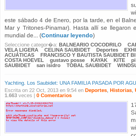
s
wi
este sábado 4 de Enero, por la tarde, en el Balne
Mar y Tritones-Pinamar). Hasta allí se llegaron
mundial de... (
Continuar leyendo
)
Seleccione categor�a:
BALNEARIO COCODRILO
CA
VELA LIGERA
CELINA SAUBIDET
Deportes
EXH
ACUÁTICAS
FRANCISCO Y BAUTISTA SAUBIDET B
COSTA HOEVEL
gustavo posse
KAYAK
KITE
p
SAUBIDET
san isidro
TOBAL SAUBIDET
WINDS
Yachting. Los Saubidet: UNA FAMILIA PASADA POR AG
Escrita on 22 Oct, 2013 en 9:54 en
Deportes
,
Historias
,
1.663
veces |
0 Comentarios
1
S
m
w
c