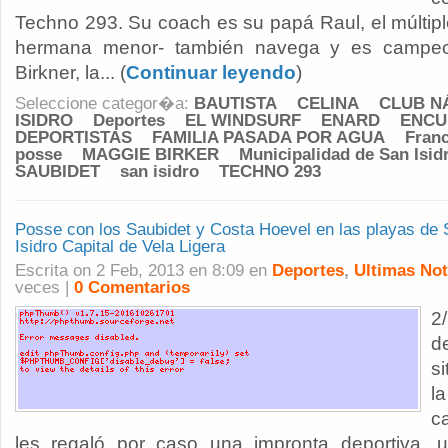
Techno 293. Su coach es su papá Raul, el múltip
hermana menor- también navega y es campeo
Birkner, la... (
Continuar leyendo
)
Seleccione categor�a:
BAUTISTA
CELINA
CLUB N
ISIDRO
Deportes
EL WINDSURF
ENARD
ENCU
DEPORTISTAS
FAMILIA PASADA POR AGUA
Fran
posse
MAGGIE BIRKER
Municipalidad de San Isid
SAUBIDET
san isidro
TECHNO 293
Posse con los Saubidet y Costa Hoevel en las playas
Isidro Capital de Vela Ligera
Escrita on 2 Feb, 2013 en 8:09 en
Deportes
,
Ultimas Not
veces |
0 Comentarios
2
d
s
l
c
les regaló por caso una impronta deportiva, un 