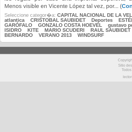
Menos visible en Vicente López tal vez, por... (
Con
Seleccione categor�a:
CAPITAL NACIONAL DE LA VE
atlantica
CRISTOBAL SAUBIDET
Deportes
ESTÉ
GARÓFALO
GONZALO COSTA HOEVEL
gustavo p
ISIDRO
KITE
MARIO SCUDERI
RAUL SAUBIDET
BERNARDO
VERANO 2013
WINDSURF
Copyrig
Sitio de
Todos
lecto