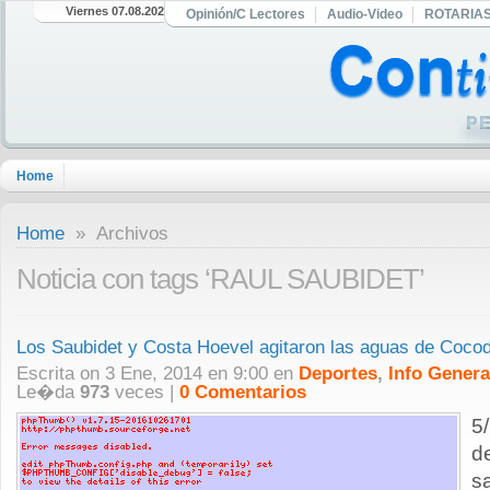
Viernes 07.08.2026
Opinión/C Lectores
Audio-Video
ROTARIA
Home
Home
» Archivos
Noticia con tags ‘RAUL SAUBIDET’
Los Saubidet y Costa Hoevel agitaron las aguas de Cocod
Escrita on 3 Ene, 2014 en 9:00 en
Deportes
,
Info Genera
Le�da
973
veces |
0 Comentarios
5
d
s