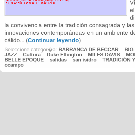
V
e
d
la convivencia entre la tradición consagrada y l
innovaciones contemporáneas en un ambiente de
cálido... (
Continuar leyendo
)
Seleccione categor�a:
BARRANCA DE BECCAR
BIG
JAZZ
Cultura
Duke Ellington
MILES DAVIS
MO
BELLE EPOQUE
salidas
san isidro
TRADICIÓN 
ocampo