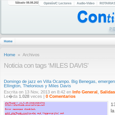
Sábado 08.08.2026
Opinión/C Lectores
Audio-Video
ROTARIA
Home
Home
» Archivos
Noticia con tags ‘MILES DAVIS’
Domingo de jazz en Villa Ocampo. Big Benegas, emergent
Ellington, Thelonious y Miles Davis
Escrita on 13 Nov, 2013 en 8:42 en
Info General
,
Salidas
Le�da
1.028
veces |
0 Comentarios
1
l