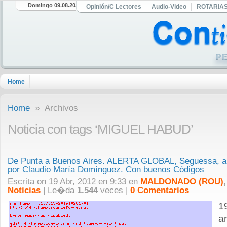
Domingo 09.08.2026
Opinión/C Lectores
Audio-Video
ROTARIA
Home
Home
» Archivos
Noticia con tags ‘MIGUEL HABUD’
De Punta a Buenos Aires. ALERTA GLOBAL, Seguessa, a s
por Claudio María Domínguez. Con buenos Códigos
Escrita on 19 Abr, 2012 en 9:33 en
MALDONADO (ROU)
Noticias
| Le�da
1.544
veces |
0 Comentarios
1
a