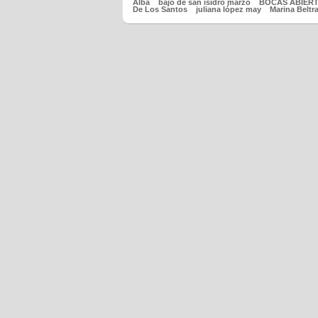
Alba
bajo de san isidro marzo
BOCAS ABIER
De Los Santos
juliana lópez may
Marina Beltr