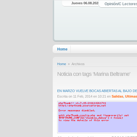
Jueves 06.08.2026
Opinión/C Lectore
Home
Home
» Archivos
Noticia con tags ‘Marina Beltrame’
EN MARZO VUELVE BOCAS ABIERTAS AL BAJO DE
Escrita on 11 Feb, 2014 en 10:21 en
Salidas
,
Ultimas