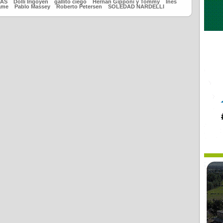
TAS
Dolli Irigoyen
gallito ciego
Hernán Gipponi y Tommy
Inés
ame
Pablo Massey
Roberto Petersen
SOLEDAD NARDELLI