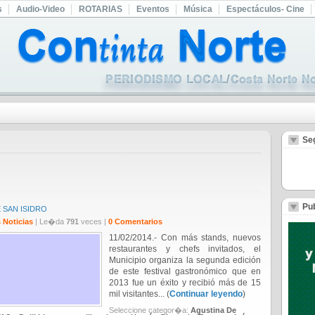
s
Audio-Video
ROTARIAS
Eventos
Música
Espectáculos- Cine
Se
Pub
 SAN ISIDRO
 Noticias
| Le�da
791
veces |
0 Comentarios
11/02/2014.- Con más stands, nuevos
restaurantes y chefs invitados, el
Municipio organiza la segunda edición
de este festival gastronómico que en
2013 fue un éxito y recibió más de 15
mil visitantes... (
Continuar leyendo
)
Seleccione categor�a:
Agustina De