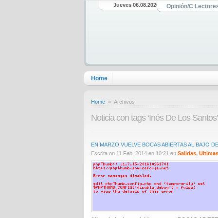
Jueves 06.08.2026
Opinión/C Lectore
Home
Home
» Archivos
Noticia con tags ‘Inés De Los Santos’
EN MARZO VUELVE BOCAS ABIERTAS AL BAJO DE
Escrita on 11 Feb, 2014 en 10:21 en
Salidas
,
Ultimas