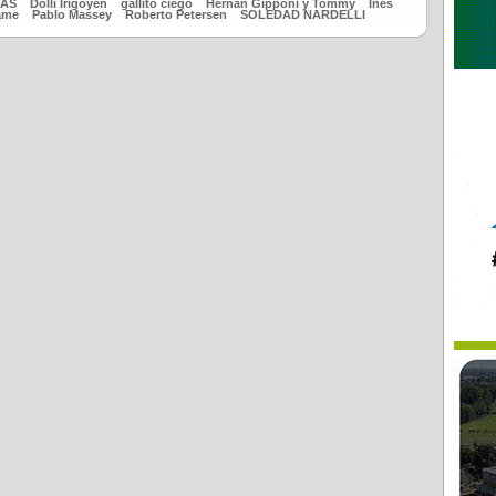
TAS
Dolli Irigoyen
gallito ciego
Hernán Gipponi y Tommy
Inés
ame
Pablo Massey
Roberto Petersen
SOLEDAD NARDELLI