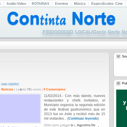
s
Audio-Video
ROTARIAS
Eventos
Música
Espectáculos- Cine
Se
Pub
 SAN ISIDRO
 Noticias
| Le�da
791
veces |
0 Comentarios
11/02/2014.- Con más stands, nuevos
restaurantes y chefs invitados, el
Municipio organiza la segunda edición
de este festival gastronómico que en
2013 fue un éxito y recibió más de 15
mil visitantes... (
Continuar leyendo
)
Seleccione categor�a:
Agustina De