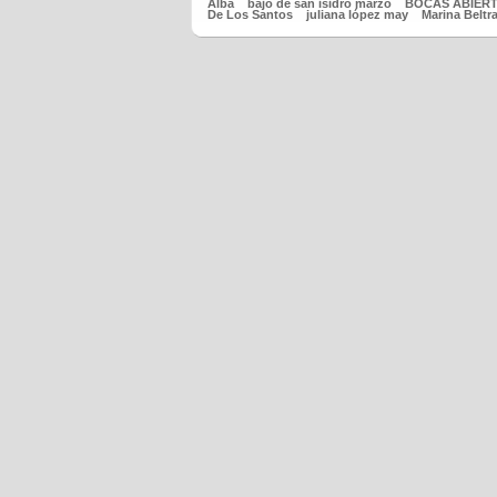
Alba
bajo de san isidro marzo
BOCAS ABIER
De Los Santos
juliana lópez may
Marina Beltr