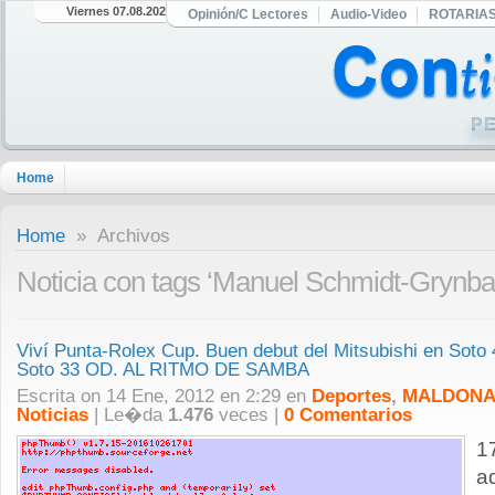
Viernes 07.08.2026
Opinión/C Lectores
Audio-Video
ROTARIA
Home
Home
» Archivos
Noticia con tags ‘Manuel Schmidt-Grynb
Viví Punta-Rolex Cup. Buen debut del Mitsubishi en Soto 
Soto 33 OD. AL RITMO DE SAMBA
Escrita on 14 Ene, 2012 en 2:29 en
Deportes
,
MALDONA
Noticias
| Le�da
1.476
veces |
0 Comentarios
1
a