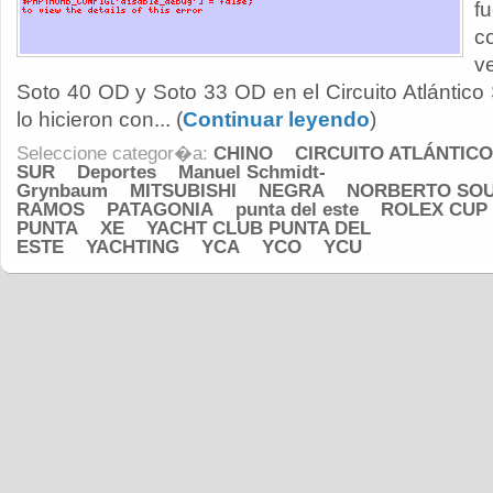
f
c
v
Soto 40 OD y Soto 33 OD en el Circuito Atlántic
lo hicieron con... (
Continuar leyendo
)
Seleccione categor�a:
CHINO
CIRCUITO ATLÁNTICO
SUR
Deportes
Manuel Schmidt-
Grynbaum
MITSUBISHI
NEGRA
NORBERTO SO
RAMOS
PATAGONIA
punta del este
ROLEX CUP 
PUNTA
XE
YACHT CLUB PUNTA DEL
ESTE
YACHTING
YCA
YCO
YCU