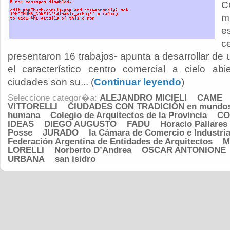
C
m
e
c
presentaron 16 trabajos- apunta a desarrollar d
el característico centro comercial a cielo abi
ciudades son su... (
Continuar leyendo
)
Seleccione categor�a:
ALEJANDRO MICIELI
CAME
VITTORELLI
CIUDADES CON TRADICIÓN en mundos p
humana
Colegio de Arquitectos de la Provincia
CO
IDEAS
DIEGO AUGUSTO
FADU
Horacio Pallares
Posse
JURADO
la Cámara de Comercio e Industria
Federación Argentina de Entidades de Arquitectos
M
LORELLI
Norberto D’Andrea
OSCAR ANTONIONE
URBANA
san isidro