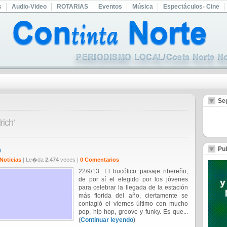
s
Audio-Video
ROTARIAS
Eventos
Música
Espectáculos- Cine
Se
rich’
Pub
O
Noticias
| Le�da
2.474
veces |
0 Comentarios
22/9/13. El bucólico paisaje ribereño,
de por sí el elegido por los jóvenes
para celebrar la llegada de la estación
más florida del año, ciertamente se
contagió el viernes último con mucho
pop, hip hop, groove y funky. Es que...
(
Continuar leyendo
)