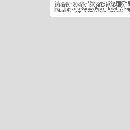
Seleccione categor�a:
“Primavera + DJs: FIESTA 
SPINETTA
CUMBIA
DIA DE LA PRIMAVERA
F
hop
Intendente Gustavo Posse
Isabel “Vulkan
BONNITOS
pop
Roberto Tapia
san isidro
S