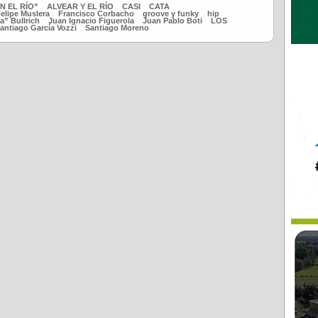
EN EL RÍO”
ALVEAR Y EL RÍO
CASI
CATA
elipe Muslera
Francisco Corbacho
groove y funky
hip
a” Bullrich
Juan Ignacio Figuerola
Juan Pablo Boti
LOS
antiago García Vozzi
Santiago Moreno