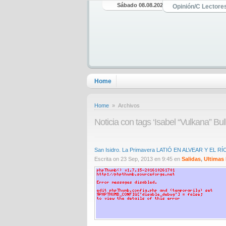
Sábado 08.08.2026
Opinión/C Lectore
Home
Home
» Archivos
Noticia con tags ‘Isabel “Vulkana” Bull
San Isidro. La Primavera LATIÓ EN ALVEAR Y EL RÍ
Escrita on 23 Sep, 2013 en 9:45 en
Salidas
,
Ultimas 