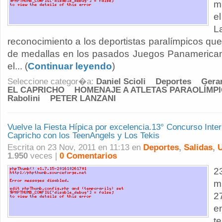
m
e
L
reconocimiento a los deportistas paralímpicos que 
de medallas en los pasados Juegos Panamerican
el... (
Continuar leyendo
)
Seleccione categor�a:
Daniel Scioli
Deportes
Gera
EL CAPRICHO
HOMENAJE A ATLETAS PARAOLÍMP
Rabolini
PETER LANZANI
Vuelve la Fiesta Hípica por excelencia.13° Concurso Inte
Capricho con los TeenAngels y Los Tekis
Escrita on 23 Nov, 2011 en 11:13 en
Deportes
,
Salidas
,
U
1.950
veces |
0 Comentarios
2
m
2
e
t