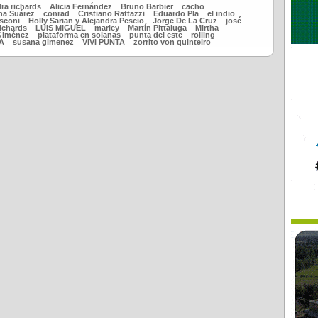
ra richards
Alicia Fernández
Bruno Barbier
cacho
na Suárez
conrad
Cristiano Rattazzi
Eduardo Pla
el indio
asconi
Holly Sarian y Alejandra Pescio
Jorge De La Cruz
josé
richards
LUIS MIGUEL
marley
Martín Pittaluga
Mirtha
 Giménez
plataforma en solanas
punta del este
rolling
A
susana gimenez
VIVI PUNTA
zorrito von quinteiro