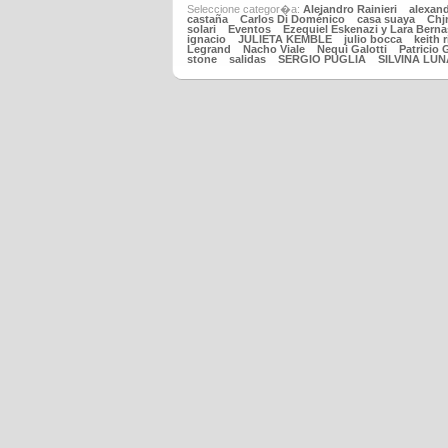
Seleccione categor�a:
Alejandro Rainieri
alexand
castaña
Carlos Di Doménico
casa suaya
Chj
solari
Eventos
Ezequiel Eskenazi y Lara Bern
ignacio
JULIETA KEMBLE
julio bocca
keith 
Legrand
Nacho Viale
Nequi Galotti
Patricio
stone
salidas
SERGIO PUGLIA
SILVINA LUN