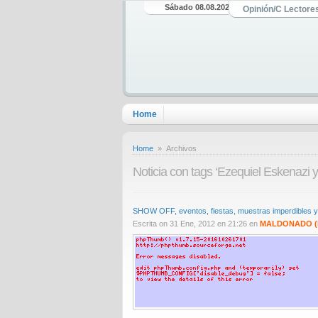
Sábado 08.08.2026
Opinión/C Lectore
Home
Home
» Archivos
Noticia con tags ‘Ezequiel Eskenazi 
SHOW OFF, eventos, fiestas, muestras imperdibles y 
Escrita on 31 Ene, 2012 en 21:26 en
MALDONADO (