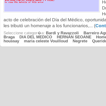
H
D
H
acto de celebración del Día del Médico, oportunid
les tributó un homenaje a los funcionarios,... (
Cont
Seleccione categor�a:
Bardi y Ravazzoli
Barreiro Ag
Braga
DIA DEL MEDICO
HERNÁN SEOANE
Home
houssay
maria celeste Vouilloud
Negrete
Querid