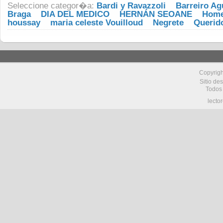
Seleccione categor�a:
Bardi y Ravazzoli
Barreiro Ag
Braga
DIA DEL MEDICO
HERNÁN SEOANE
Home
houssay
maria celeste Vouilloud
Negrete
Querid
Copyrig
Sitio de
Todos
lecto