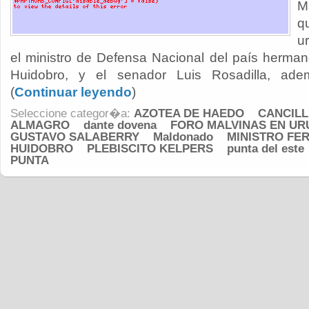
M
q
u
el ministro de Defensa Nacional del país herman
Huidobro, y el senador Luis Rosadilla, adem
(
Continuar leyendo
)
Seleccione categor�a:
AZOTEA DE HAEDO
CANCILL
ALMAGRO
dante dovena
FORO MALVINAS EN U
GUSTAVO SALABERRY
Maldonado
MINISTRO FE
HUIDOBRO
PLEBISCITO KELPERS
punta del este
PUNTA