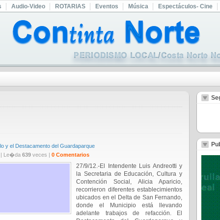
s
Audio-Video
ROTARIAS
Eventos
Música
Espectáculos- Cine
Se
Pub
rrillo y el Destacamento del Guardaparque
| Le�da
639
veces |
0 Comentarios
27/9/12.-El Intendente Luis Andreotti y
la Secretaria de Educación, Cultura y
Contención Social, Alicia Aparicio,
recorrieron diferentes establecimientos
ubicados en el Delta de San Fernando,
donde el Municipio está llevando
adelante trabajos de refacción. El