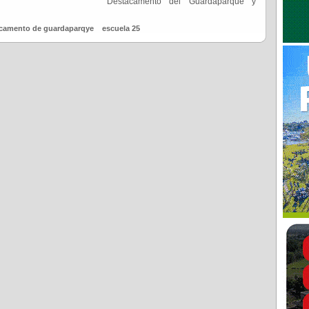
Destacamento del Guardaparque y
camento de guardaparqye
escuela 25