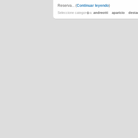
Reserva... (
Continuar leyendo
)
Seleccione categor�a:
andreotti
aparicio
desta