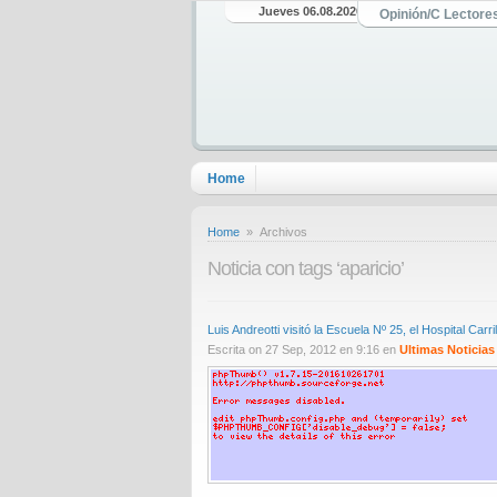
Jueves 06.08.2026
Opinión/C Lectore
Home
Home
» Archivos
Noticia con tags ‘aparicio’
Luis Andreotti visitó la Escuela Nº 25, el Hospital Ca
Escrita on 27 Sep, 2012 en 9:16 en
Ultimas Noticias