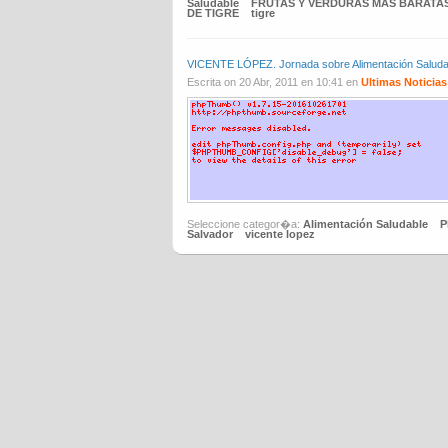
Saludable
FRUTAS Y VERDURAS MAS BARATA
DE TIGRE
tigre
VICENTE LÓPEZ. Jornada sobre Alimentación Sal
Escrita on 20 Abr, 2011 en 10:41 en
Ultimas Noticias
Seleccione categor�a:
Alimentación Saludable
P
Salvador
vicente lopez