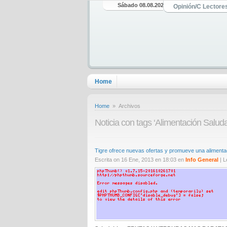
Sábado 08.08.2026
Opinión/C Lectore
Home
Home
» Archivos
Noticia con tags ‘Alimentación Saluda
Tigre ofrece nuevas ofertas y promueve una alimenta
Escrita on 16 Ene, 2013 en 18:03 en
Info General
| 