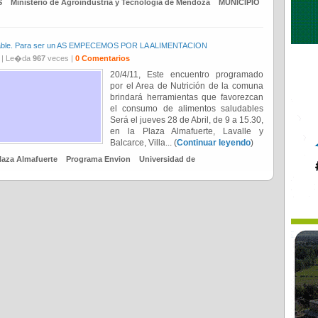
S
Ministerio de Agroindustria y Tecnología de Mendoza
MUNICIPIO
udable. Para ser un AS EMPECEMOS POR LA ALIMENTACION
| Le�da
967
veces |
0 Comentarios
20/4/11, Este encuentro programado
por el Area de Nutrición de la comuna
brindará herramientas que favorezcan
el consumo de alimentos saludables
Será el jueves 28 de Abril, de 9 a 15.30,
en la Plaza Almafuerte, Lavalle y
Balcarce, Villa... (
Continuar leyendo
)
laza Almafuerte
Programa Envion
Universidad de