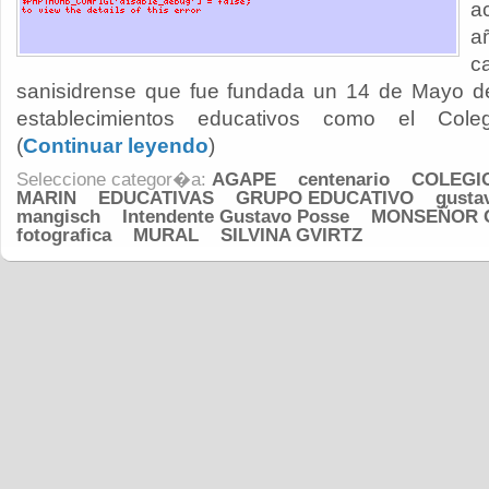
a
a
c
sanisidrense que fue fundada un 14 de Mayo d
establecimientos educativos como el Coleg
(
Continuar leyendo
)
Seleccione categor�a:
AGAPE
centenario
COLEGI
MARIN
EDUCATIVAS
GRUPO EDUCATIVO
gusta
mangisch
Intendente Gustavo Posse
MONSEÑOR 
fotografica
MURAL
SILVINA GVIRTZ