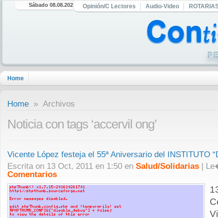
Sábado 08.08.2026
Opinión/C Lectores
Audio-Video
ROTARIA
Home
Home
» Archivos
Noticia con tags ‘accervil ong’
Vicente López festeja el 55ª Aniversario del INSTITUT
Escrita on 13 Oct, 2011 en 1:50 en
Salud/Solidarias
| L
Comentarios
1
C
V