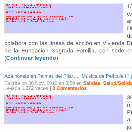
1
e
a
D
d
colabora con las líneas de acción en Vivienda Di
de la Fundación Sagrada Familia, con sede en
(
Continuar leyendo
)
Acá nomás en Palmas del Pilar… “Música de Película II” 
Escrita on 30 Nov, 2016 en 8:59 en
Salidas
,
Salud/Solida
Le�da
1.272
veces |
0 Comentarios
3
m
Pi
a
j