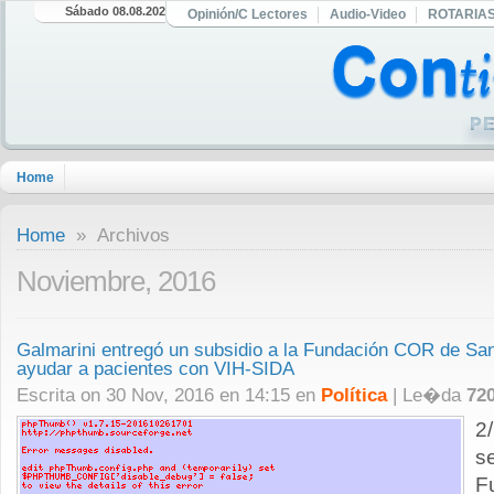
Sábado 08.08.2026
Opinión/C Lectores
Audio-Video
ROTARIA
Home
Home
» Archivos
Noviembre, 2016
Galmarini entregó un subsidio a la Fundación COR de San
ayudar a pacientes con VIH-SIDA
Escrita on 30 Nov, 2016 en 14:15 en
Política
| Le�da
72
2
s
F