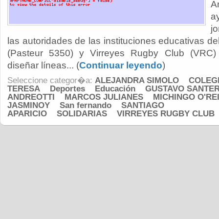
A
a
j
las autoridades de las instituciones educativas d
(Pasteur 5350) y Virreyes Rugby Club (VRC) 
diseñar líneas... (
Continuar leyendo
)
Seleccione categor�a:
ALEJANDRA SIMOLO
COLEG
TERESA
Deportes
Educación
GUSTAVO SANTE
ANDREOTTI
MARCOS JULIANES
MICHINGO O'RE
JASMINOY
San fernando
SANTIAGO
APARICIO
SOLIDARIAS
VIRREYES RUGBY CLUB