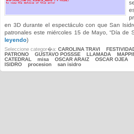
s
e
p
en 3D durante el espectáculo con que San Isidro
patronales este miércoles 15 de Mayo, “Día de Sa
leyendo
)
Seleccione categor�a:
CAROLINA TRAVI
FESTIVIDA
PATRONO
GUSTAVO POSSSE
LLAMADA
MAPPI
CATEDRAL
misa
OSCAR ARAIZ
OSCAR OJEA
ISIDRO
procesion
san isidro