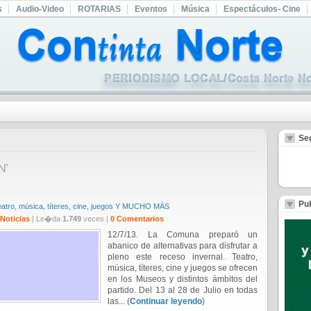
s
Audio-Video
ROTARIAS
Eventos
Música
Espectáculos- Cine
Se
N’
Pub
tro, música, títeres, cine, juegos Y MUCHO MÁS
Noticias
| Le�da
1.749
veces |
0 Comentarios
12/7/13. La Comuna preparó un
abanico de alternativas para disfrutar a
pleno este receso invernal. Teatro,
música, títeres, cine y juegos se ofrecen
en los Museos y distintos ámbitos del
partido. Del 13 al 28 de Julio en todas
las... (
Continuar leyendo
)