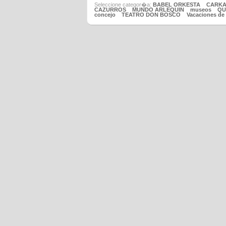
Seleccione categor�a:
BABEL ORKESTA
CARKA
CAZURROS
MUNDO ARLEQUIN
museos
QU
concejo
TEATRO DON BOSCO
Vacaciones de 