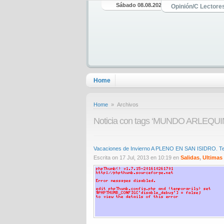
Sábado 08.08.2026
Opinión/C Lectore
Home
Home
» Archivos
Noticia con tags ‘MUNDO ARLEQUI
Vacaciones de Invierno A PLENO EN SAN ISIDRO. Tea
Escrita on 17 Jul, 2013 en 10:19 en
Salidas
,
Ultimas 