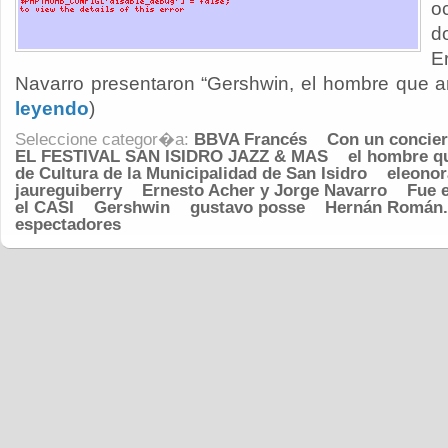
o
d
E
Navarro presentaron “Gershwin, el hombre que am
leyendo
)
Seleccione categor�a:
BBVA Francés
Con un concier
EL FESTIVAL SAN ISIDRO JAZZ & MAS
el hombre q
de Cultura de la Municipalidad de San Isidro
eleonor
jaureguiberry
Ernesto Acher y Jorge Navarro
Fue 
el CASI
Gershwin
gustavo posse
Hernán Román.
espectadores