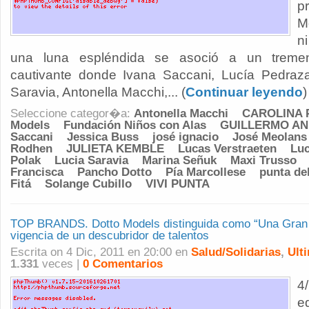
p
M
n
una luna espléndida se asoció a un treme
cautivante donde Ivana Saccani, Lucía Pedraza
Saravia, Antonella Macchi,... (
Continuar leyendo
)
Seleccione categor�a:
Antonella Macchi
CAROLINA 
Models
Fundación Niños con Alas
GUILLERMO AN
Saccani
Jessica Buss
josé ignacio
José Meolans
Rodhen
JULIETA KEMBLE
Lucas Verstraeten
Luc
Polak
Lucia Saravia
Marina Señuk
Maxi Trusso
Francisca
Pancho Dotto
Pía Marcollese
punta del
Fitá
Solange Cubillo
VIVI PUNTA
TOP BRANDS. Dotto Models distinguida como “Una Gran 
vigencia de un descubridor de talentos
Escrita on 4 Dic, 2011 en 20:00 en
Salud/Solidarias
,
Ult
1.331
veces |
0 Comentarios
4
e