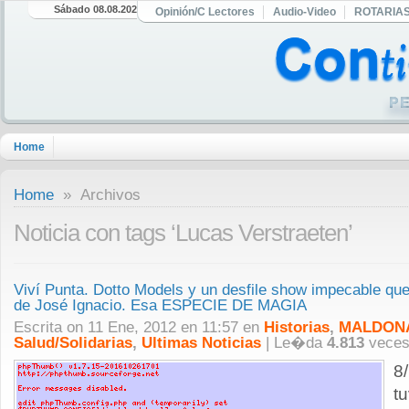
Sábado 08.08.2026
Opinión/C Lectores
Audio-Video
ROTARIA
Home
Home
» Archivos
Noticia con tags ‘Lucas Verstraeten’
Viví Punta. Dotto Models y un desfile show impecable qu
de José Ignacio. Esa ESPECIE DE MAGIA
Escrita on 11 Ene, 2012 en 11:57 en
Historias
,
MALDONA
Salud/Solidarias
,
Ultimas Noticias
| Le�da
4.813
veces
8
t