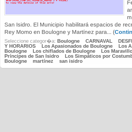
F
a
m
San Isidro. El Municipio habilitará espacios de re
Rey Momo en Boulogne y Martínez para... (
Conti
Seleccione categor�a:
Boulogne
CARNAVAL
DESF
Y HORARIOS
Los Apasionados de Boulogne
Los A
Boulogne
Los chiflados de Boulogne
Los Maravill
Príncipes de San Isidro
Los Simpáticos por Costum
Boulogne
martínez
san isidro