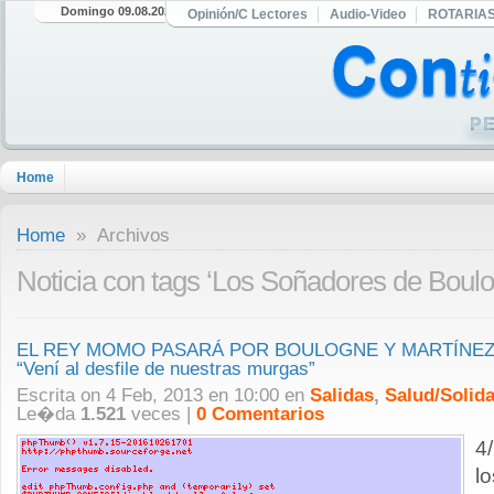
Domingo 09.08.2026
Opinión/C Lectores
Audio-Video
ROTARIA
Home
Home
» Archivos
Noticia con tags ‘Los Soñadores de Boul
EL REY MOMO PASARÁ POR BOULOGNE Y MARTÍNEZ. Ca
“Vení al desfile de nuestras murgas”
Escrita on 4 Feb, 2013 en 10:00 en
Salidas
,
Salud/Solida
Le�da
1.521
veces |
0 Comentarios
4
l