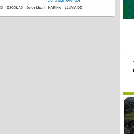
(
Continuar leyendo
)
MO
ESCOLAS
Jorge Macri
KARINA
LLUVIA DE