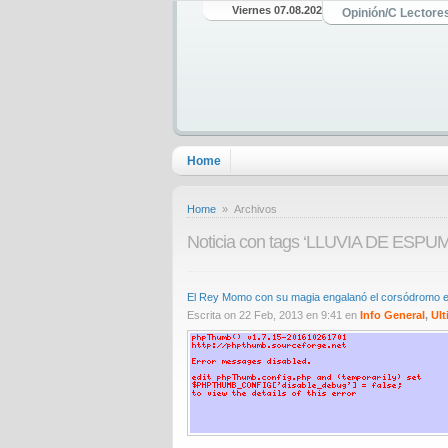
Viernes 07.08.2026
Opinión/C Lectore
Home
Home
» Archivos
Noticia con tags ‘LLUVIA DE ESPU
El Rey Momo con su magia engalanó el corsódromo
Escrita on 22 Feb, 2013 en 9:41 en
Info General
,
Ult