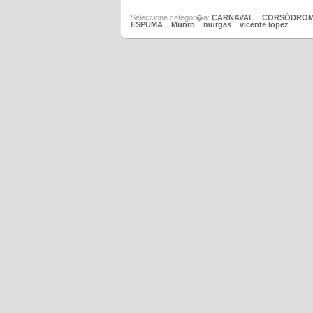
Seleccione categor�a:
CARNAVAL
CORSÓDRO
ESPUMA
Munro
murgas
vicente lopez