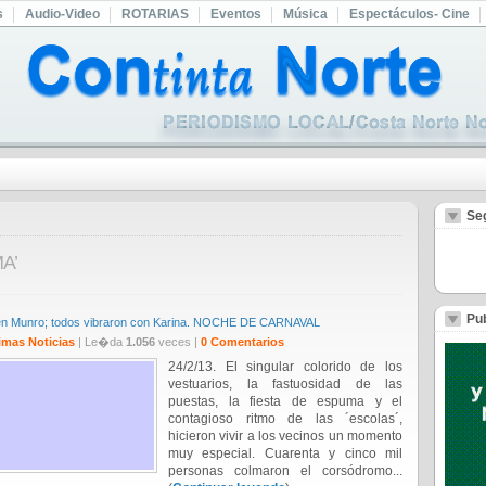
s
Audio-Video
ROTARIAS
Eventos
Música
Espectáculos- Cine
Se
MA’
Pub
 en Munro; todos vibraron con Karina. NOCHE DE CARNAVAL
imas Noticias
| Le�da
1.056
veces |
0 Comentarios
24/2/13. El singular colorido de los
vestuarios, la fastuosidad de las
puestas, la fiesta de espuma y el
contagioso ritmo de las ´escolas´,
hicieron vivir a los vecinos un momento
muy especial. Cuarenta y cinco mil
personas colmaron el corsódromo...