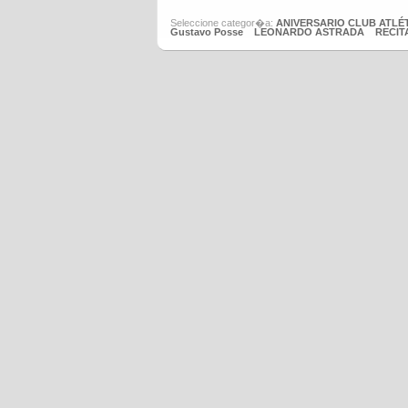
Seleccione categor�a:
ANIVERSARIO CLUB ATL
Gustavo Posse
LEONARDO ASTRADA
RECIT