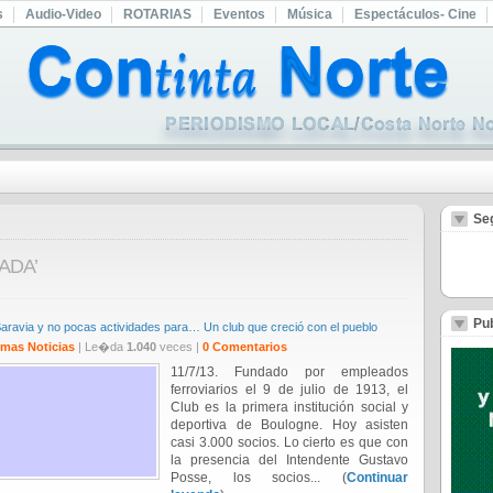
s
Audio-Video
ROTARIAS
Eventos
Música
Espectáculos- Cine
Se
RADA’
Pub
Saravia y no pocas actividades para… Un club que creció con el pueblo
imas Noticias
| Le�da
1.040
veces |
0 Comentarios
11/7/13. Fundado por empleados
ferroviarios el 9 de julio de 1913, el
Club es la primera institución social y
deportiva de Boulogne. Hoy asisten
casi 3.000 socios. Lo cierto es que con
la presencia del Intendente Gustavo
Posse, los socios... (
Continuar