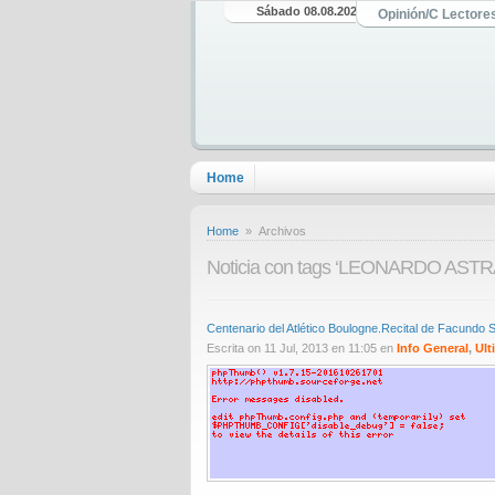
Sábado 08.08.2026
Opinión/C Lectore
Home
Home
» Archivos
Noticia con tags ‘LEONARDO AST
Centenario del Atlético Boulogne.Recital de Facundo 
Escrita on 11 Jul, 2013 en 11:05 en
Info General
,
Ult